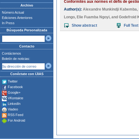
Conformités aux normes et défis de gestio
Archivo
Author(s):
Alexandre Munkindji Kabemba
,
Número Actual
Longo
,
Elie Fuamba Ngoyi
, and
Godefroid
Ediciones Anteriores
In Press
Show abstract
Full Text
Búsqueda Personalizada
Contacto
Contáctenos
Boletín de noticias:
Conéctate con IJIAS
Twitter
Facebook
Google+
VKontakte
LinkedIn
Viadeo
RSS Feed
For Android