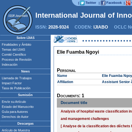
Twitter
Facebook
|
|
|
International Journal of Inn
ISSN:
2028-9324
CODEN:
IJIABO
OCLC Nu
Sobre IJIAS
Finalidades y Ámbito
Temas del IJIAS
Elie Fuamba Ngoyi
Comité Científico
Proceso de Revisión
Indexación
Personal
News
Name
Elie Fuamba Ngoy
Llamada de Trabajos
Affiliation
Assistant Senior 
Impact Factor
Tasa de Publicación
Sumisión
Documents: 1
Envíe su Artículo
Document title
Estado del Manuscrito
Analysis of hospital waste classification 
Guía para Autores
Derechos de Autor
and management challenges
Descargas
[ Analyse de la classification des déchets 
Artículo de Muestra