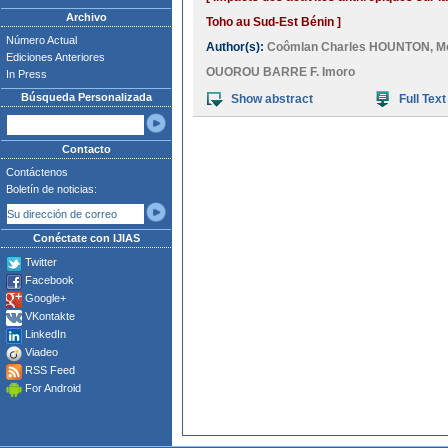
Archivo
Toho au Sud-Est Bénin ]
Número Actual
Author(s):
Coômlan Charles HOUNTON
,
M
Ediciones Anteriores
OUOROU BARRE F. Imoro
In Press
Búsqueda Personalizada
Show abstract
Full Text
Contacto
Contáctenos
Boletín de noticias:
Conéctate con IJIAS
Twitter
Facebook
Google+
VKontakte
LinkedIn
Viadeo
RSS Feed
For Android