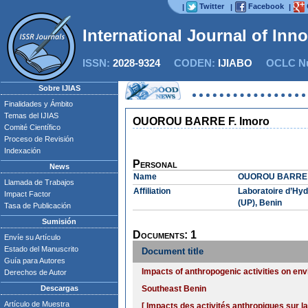
Twitter
Facebook
|
|
|
International Journal of Inn
ISSN:
2028-9324
CODEN:
IJIABO
OCLC Nu
Sobre IJIAS
Finalidades y Ámbito
Temas del IJIAS
OUOROU BARRE F. Imoro
Comité Científico
Proceso de Revisión
Indexación
Personal
News
Name
OUOROU BARRE F
Llamada de Trabajos
Affiliation
Laboratoire d’Hyd
Impact Factor
(UP), Benin
Tasa de Publicación
Sumisión
Documents: 1
Envíe su Artículo
Estado del Manuscrito
Document title
Guía para Autores
Impacts of anthropogenic activities on env
Derechos de Autor
Descargas
Southeast Benin
Artículo de Muestra
[ Impacts des activités anthropiques sur l