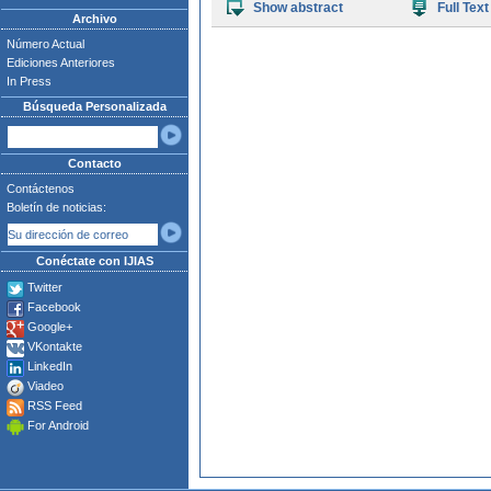
Show abstract
Full Text
Archivo
Número Actual
Ediciones Anteriores
In Press
Búsqueda Personalizada
Contacto
Contáctenos
Boletín de noticias:
Conéctate con IJIAS
Twitter
Facebook
Google+
VKontakte
LinkedIn
Viadeo
RSS Feed
For Android