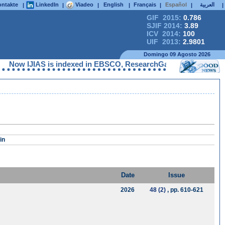
ntakte
LinkedIn
Viadeo
English
Français
Español
العربية
|
|
|
|
|
|
|
GIF 2015:
0.786
SJIF 2014:
3.89
ICV 2014:
100
UIF 2013:
2.9801
Domingo 09 Agosto 2026
Now IJIAS is indexed in EBSCO, ResearchGate, ProQuest, Chemic
in
Date
Issue
2026
48 (2)
, pp. 610-621