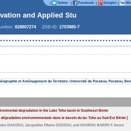
Twitter
Facebook
Google+
VKo
|
|
|
|
ovation and Applied Studi
mber:
828807274
ZDB-ID:
2703985-7
éographie et Aménagement du Territoire, Université de Parakou, Parakou, Ben
vironmental degradation in the Lake Toho basin in Southeast Benin
a dégradation environnementale dans le bassin du lac Toho au Sud-Est Bénin ]
oïse DAKODO
,
Jacqueline Fifame DOSSOU
, and
OUOROU BARRE F. Imoro