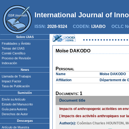
International Journal of Inn
ISSN:
2028-9324
CODEN:
IJIABO
OCLC Nu
Sobre IJIAS
Finalidades y Ámbito
Temas del IJIAS
Moïse DAKODO
Comité Científico
Proceso de Revisión
Indexación
Personal
News
Name
Moïse DAKODO
Llamada de Trabajos
Affiliation
Département de G
Impact Factor
Tasa de Publicación
Sumisión
Documents: 1
Envíe su Artículo
Document title
Estado del Manuscrito
Impacts of anthropogenic activities on en
Guía para Autores
Derechos de Autor
[ Impacts des activités anthropiques sur l
Descargas
Author(s):
Coômlan Charles HOUNTON
,
M
Artículo de Muestra