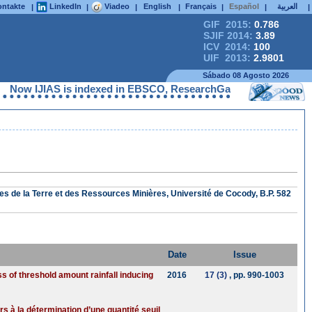
ntakte
LinkedIn
Viadeo
English
Français
Español
العربية
|
|
|
|
|
|
|
GIF 2015:
0.786
SJIF 2014:
3.89
ICV 2014:
100
UIF 2013:
2.9801
Sábado 08 Agosto 2026
IJIAS is indexed in EBSCO, ResearchGate, ProQuest, Chemical Abs
s de la Terre et des Ressources Minières, Université de Cocody, B.P. 582
Date
Issue
ess of threshold amount rainfall inducing
2016
17 (3)
, pp. 990-1003
rs à la détermination d’une quantité seuil