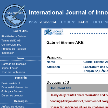
International Journal of Inn
ISSN:
2028-9324
CODEN:
IJIABO
OCLC Nu
Sobre IJIAS
Finalidades y Ámbito
Temas del IJIAS
Gabriel Etienne AKE
Comité Científico
Proceso de Revisión
Indexación
Personal
News
Name
Gabriel Etienne 
Llamada de Trabajos
Affiliation
Laboratoire des S
Impact Factor
Abidjan 22, Côte d
Tasa de Publicación
Sumisión
Documents: 3
Envíe su Artículo
Estado del Manuscrito
Document title
Guía para Autores
Heavy daily rainfall characterization and fl
Derechos de Autor
Descargas
flooding (Abidjan district, South-est of Ivo
Artículo de Muestra
[ Caractérisation des pluies journalières i