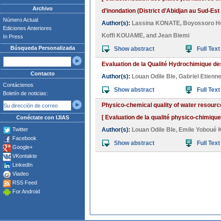
Archivo
d’inondation (District d’Abidjan au Sud-Est 
Número Actual
Author(s):
Lassina KONATE
,
Boyossoro H
Ediciones Anteriores
Koffi KOUAME
, and
Jean Biemi
In Press
Búsqueda Personalizada
Show abstract
Full Text
Evaluation de la Qualité Hydrochimique de
Contacto
Author(s):
Louan Odile Ble
,
Gabriel Etienn
Contáctenos
Show abstract
Full Text
Boletín de noticias:
Physico-chemical quality of water resource
[ Evaluation de la qualité physico-chimiqu
Conéctate con IJIAS
Twitter
Author(s):
Louan Odile Ble
,
Emile Yoboué
Facebook
Show abstract
Full Text
Google+
VKontakte
LinkedIn
Viadeo
RSS Feed
For Android