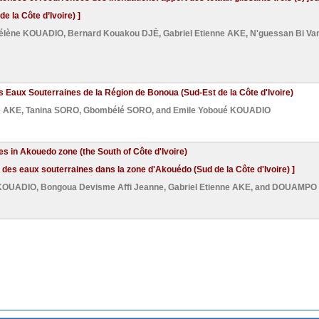
de la Côte d’Ivoire) ]
élène KOUADIO
,
Bernard Kouakou DJÈ
,
Gabriel Etienne AKE
,
N'guessan Bi V
s Eaux Souterraines de la Région de Bonoua (Sud-Est de la Côte d'Ivoire)
e AKE
,
Tanina SORO
,
Gbombélé SORO
, and
Emile Yoboué KOUADIO
s in Akouedo zone (the South of Côte d'Ivoire)
e des eaux souterraines dans la zone d'Akouédo (Sud de la Côte d'Ivoire) ]
 KOUADIO
,
Bongoua Devisme Affi Jeanne
,
Gabriel Etienne AKE
, and
DOUAMPO A