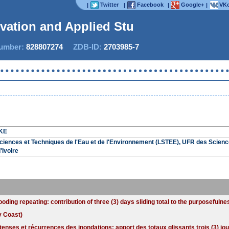
Twitter
Facebook
Google+
VKo
|
|
|
|
ovation and Applied Studie
mber:
828807274
ZDB-ID:
2703985-7
Now 
AKE
ciences et Techniques de l'Eau et de l'Environnement (LSTEE), UFR des Science
'Ivoire
ooding repeating: contribution of three (3) days sliding total to the purposefuln
ry Coast)
ntenses et récurrences des inondations: apport des totaux glissants trois (3) jou