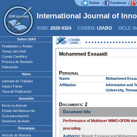
Twitter
Facebook
|
|
|
International Journal of Inn
ISSN:
2028-9324
CODEN:
IJIABO
OCLC Nu
Sobre IJIAS
Finalidades y Ámbito
Temas del IJIAS
Mohammed Essaaidi
Comité Científico
Proceso de Revisión
Indexación
Personal
News
Name
Mohammed Essaa
Llamada de Trabajos
Affiliation
Information and 
Impact Factor
University, Tetou
Tasa de Publicación
Sumisión
Documents: 2
Envíe su Artículo
Estado del Manuscrito
Document title
Guía para Autores
Performance of Multiuser MIMO-OFDM dow
Derechos de Autor
Descargas
precoding
Artículo de Muestra
Author(s):
Mounir Esslaoui
and
Mohammed 