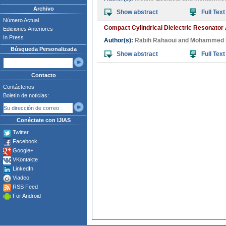
Archivo
Show abstract
Full Text
Número Actual
Compact Cylindrical Dielectric Resonator 
Ediciones Anteriores
In Press
Author(s):
Rabih Rahaoui
and
Mohammed E
Búsqueda Personalizada
Show abstract
Full Text
Contacto
Contáctenos
Boletín de noticias:
Conéctate con IJIAS
Twitter
Facebook
Google+
VKontakte
LinkedIn
Viadeo
RSS Feed
For Android