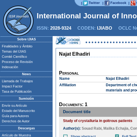
Twitter
Facebook
|
|
|
International Journal of Inn
ISSN:
2028-9324
CODEN:
IJIABO
OCLC Nu
Sobre IJIAS
Finalidades y Ámbito
Temas del IJIAS
Najat Elhadiri
Comité Científico
Proceso de Revisión
Indexación
Personal
News
Name
Najat Elhadiri
Llamada de Trabajos
Affiliation
Department of che
Impact Factor
materials and pro
Tasa de Publicación
Sumisión
Documents: 1
Envíe su Artículo
Estado del Manuscrito
Document title
Guía para Autores
Study of crystalluria in goitrous patients
Derechos de Autor
Descargas
Author(s):
Souad Rabi
,
Malika Echajia
,
Con
Artículo de Muestra
Show abstract
Full Text