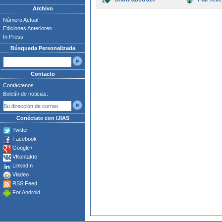
Archivo
Número Actual
Ediciones Anteriores
In Press
Búsqueda Personalizada
Contacto
Contáctenos
Boletín de noticias:
Conéctate con IJIAS
Twitter
Facebook
Google+
VKontakte
LinkedIn
Viadeo
RSS Feed
For Android