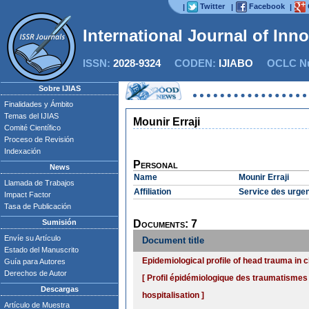
Twitter
Facebook
|
|
|
International Journal of Inn
ISSN:
2028-9324
CODEN:
IJIABO
OCLC Nu
Sobre IJIAS
Finalidades y Ámbito
Temas del IJIAS
Mounir Erraji
Comité Científico
Proceso de Revisión
Indexación
Personal
News
Name
Mounir Erraji
Llamada de Trabajos
Affiliation
Service des urgen
Impact Factor
Tasa de Publicación
Sumisión
Documents: 7
Envíe su Artículo
Document title
Estado del Manuscrito
Epidemiological profile of head trauma in ch
Guía para Autores
Derechos de Autor
[ Profil épidémiologique des traumatismes 
Descargas
hospitalisation ]
Artículo de Muestra