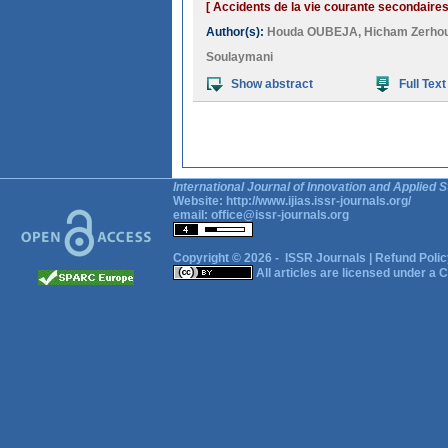
[ Accidents de la vie courante secondaires
Author(s):
Houda OUBEJA
,
Hicham Zerho
Soulaymani
Show abstract
Full Text
International Journal of Innovation and Applied S
Website:
http://www.ijias.issr-journals.org/
email:
office@issr-journals.org
Copyright © 2026 -
ISSR Journals
|
Refund Polic
All articles are licensed under a
C