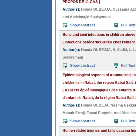
PROPOS DE 11 CAS ]
Author(s):
Houda OUBEJJA
,
Oussama Azh
and
Abdelmajid Soulaymani
Show abstract
Full Text
Bone and joint infections in children above
[ Infections ostéoarticulaires chez l’enfant
Author(s):
Houda OUBEJJA
,
H. Sadki
,
L. L
Soulaymani
Show abstract
Full Text
Epidemiological aspects of traumatized chil
children's in Rabat, the region Rabat Sal
[ Aspects épidémiologiques des enfants trau
d'enfant de Rabat, de la région Rabat Sal
Author(s):
Houda OUBEJA
,
Nesma Nekkal
Mounir Erraji
,
Fouad Ettayebi
, and
Abdelma
Show abstract
Full Text
Home-related injuries and falls causing hos