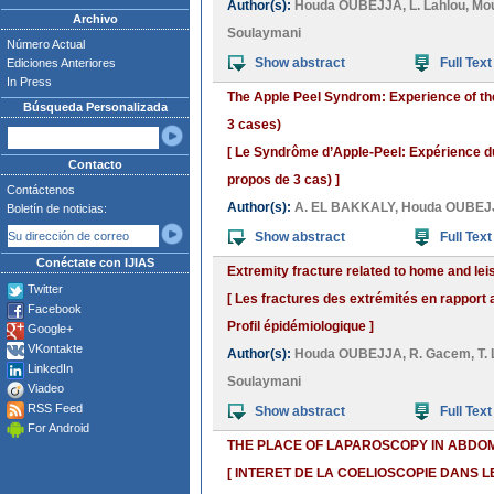
Author(s):
Houda OUBEJJA
,
L. Lahlou
,
Mou
Archivo
Soulaymani
Número Actual
Show abstract
Full Text
Ediciones Anteriores
In Press
The Apple Peel Syndrom: Experience of th
Búsqueda Personalizada
3 cases)
[ Le Syndrôme d’Apple-Peel: Expérience du
Contacto
propos de 3 cas) ]
Contáctenos
Author(s):
A. EL BAKKALY
,
Houda OUBEJ
Boletín de noticias:
Show abstract
Full Text
Conéctate con IJIAS
Extremity fracture related to home and leis
Twitter
[ Les fractures des extrémités en rapport 
Facebook
Profil épidémiologique ]
Google+
VKontakte
Author(s):
Houda OUBEJJA
,
R. Gacem
,
T. 
LinkedIn
Soulaymani
Viadeo
RSS Feed
Show abstract
Full Text
For Android
THE PLACE OF LAPAROSCOPY IN ABDOM
[ INTERET DE LA COELIOSCOPIE DANS 