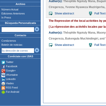
Author(s):
Théophile Ngotuly Mana
,
Bagum
Archivo
Ciregereza
,
Yvonne Nyaweza Muzirigerha
,
Número Actual
Show abstract
Full Text
Ediciones Anteriores
In Press
The Repression of the local activities by 
Búsqueda Personalizada
[ La répression des activités locales par la
Author(s):
Théophile Ngotuly Mana
,
Maony
Contacto
Ciregereza
,
Bakengula Muchindingiri
, and
Contáctenos
Boletín de noticias:
Show abstract
Full Text
Conéctate con IJIAS
Twitter
Facebook
Google+
VKontakte
LinkedIn
Viadeo
RSS Feed
For Android