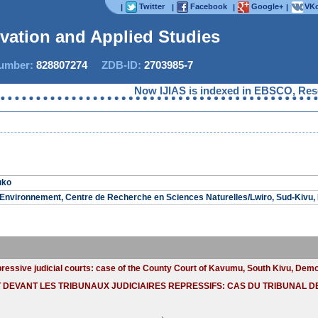
Twitter
Facebook
Google+
VKo
|
|
|
|
ovation and Applied Studies
mber:
828807274
ZDB-ID:
2703985-7
Now IJIAS is indexed in EBSCO, Researc
uko
'Environnement, Centre de Recherche en Sciences Naturelles/Lwiro, Sud-Kivu
epressive judicial courts: case of the County Court of Kavumu, South Kivu, Dem
T DEVANT LES TRIBUNAUX JUDICIAIRES REPRESSIFS: CAS DU TRIBUNAL 