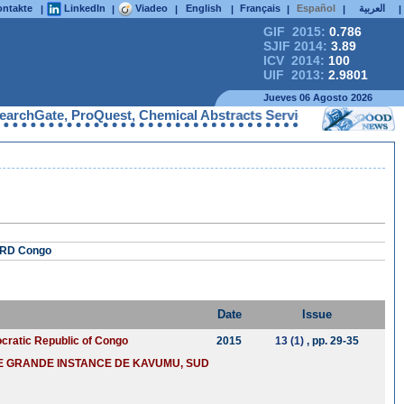
ntakte
LinkedIn
Viadeo
English
Français
Español
العربية
|
|
|
|
|
|
|
GIF 2015:
0.786
SJIF 2014:
3.89
ICV 2014:
100
UIF 2013:
2.9801
Jueves 06 Agosto 2026
hGate, ProQuest, Chemical Abstracts Service, Index Copernicus,
, RD Congo
Date
Issue
ocratic Republic of Congo
2015
13 (1)
, pp. 29-35
DE GRANDE INSTANCE DE KAVUMU, SUD