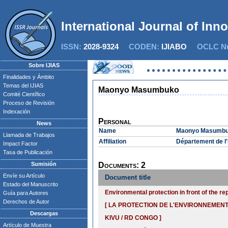
International Journal of Inn
ISSN:
2028-9324
CODEN:
IJIABO
OCLC Nu
Sobre IJIAS
Finalidades y Ámbito
Temas del IJIAS
Maonyo Masumbuko
Comité Científico
Proceso de Revisión
Indexación
Personal
News
Name
Maonyo Masumb
Llamada de Trabajos
Affiliation
Département de l
Impact Factor
Tasa de Publicación
Sumisión
Documents: 2
Envíe su Artículo
Document title
Estado del Manuscrito
Environmental protection in front of the r
Guía para Autores
Derechos de Autor
[ LA PROTECTION DE L'ENVIRONNEMEN
Descargas
KIVU / RD CONGO ]
Artículo de Muestra