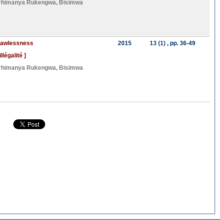
rhimanya Rukengwa
,
Bisimwa
 lawlessness
2015
13 (1)
, pp. 36-49
légalité ]
rhimanya Rukengwa
,
Bisimwa