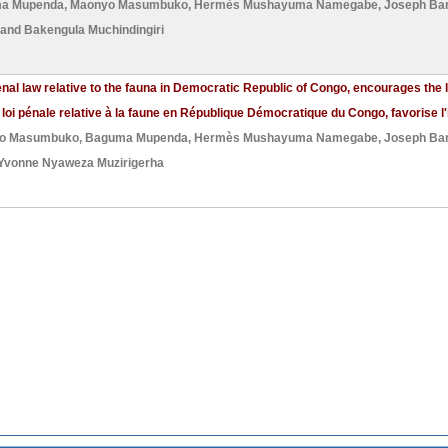
a Mupenda
,
Maonyo Masumbuko
,
Hermès Mushayuma Namegabe
,
Joseph Ba
 and
Bakengula Muchindingiri
penal law relative to the fauna in Democratic Republic of Congo, encourages the
 loi pénale relative à la faune en République Démocratique du Congo, favorise l'il
o Masumbuko
,
Baguma Mupenda
,
Hermès Mushayuma Namegabe
,
Joseph Ba
Yvonne Nyaweza Muzirigerha