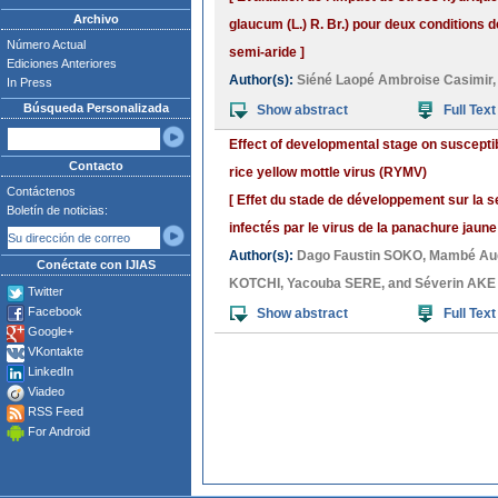
Archivo
glaucum (L.) R. Br.) pour deux conditions d
Número Actual
semi-aride ]
Ediciones Anteriores
Author(s):
Siéné Laopé Ambroise Casimir
In Press
Búsqueda Personalizada
Show abstract
Full Text
Effect of developmental stage on susceptibi
Contacto
rice yellow mottle virus (RYMV)
Contáctenos
[ Effet du stade de développement sur la sen
Boletín de noticias:
infectés par le virus de la panachure jaune
Author(s):
Dago Faustin SOKO
,
Mambé Au
Conéctate con IJIAS
KOTCHI
,
Yacouba SERE
, and
Séverin AKE
Twitter
Facebook
Show abstract
Full Text
Google+
VKontakte
LinkedIn
Viadeo
RSS Feed
For Android