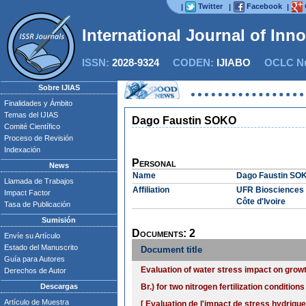
Twitter
Facebook
|
|
|
International Journal of Inn
ISSN:
2028-9324
CODEN:
IJIABO
OCLC Nu
Sobre IJIAS
Finalidades y Ámbito
Temas del IJIAS
Dago Faustin SOKO
Comité Científico
Proceso de Revisión
Indexación
Personal
News
Name
Dago Faustin SO
Llamada de Trabajos
Affiliation
UFR Biosciences 
Impact Factor
Côte d'Ivoire
Tasa de Publicación
Sumisión
Documents: 2
Envíe su Artículo
Estado del Manuscrito
Document title
Guía para Autores
Evaluation of water stress impact on growt
Derechos de Autor
Descargas
Br.) for two nitrogen fertilization conditio
Artículo de Muestra
[ Evaluation de l'impact de stress hydriqu