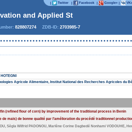
Twitter
Facebook
Google+
VKo
|
|
|
|
ovation and Applied Stud
mber:
828807274
ZDB-ID:
2703985-7
Now
è HOTEGNI
ogies Agricole Alimentaire, Institut National des Recherches Agricoles du B
fin (refined flour of corn) by improvement of the traditional process in Benin
née de maïs) de bonne qualité par l’amélioration du procédé traditionnel productio
SOU
,
Sègla Wilfrid PADONOU
,
Marlène Corine Dagbedé Nonhami VODOUHE
,
He