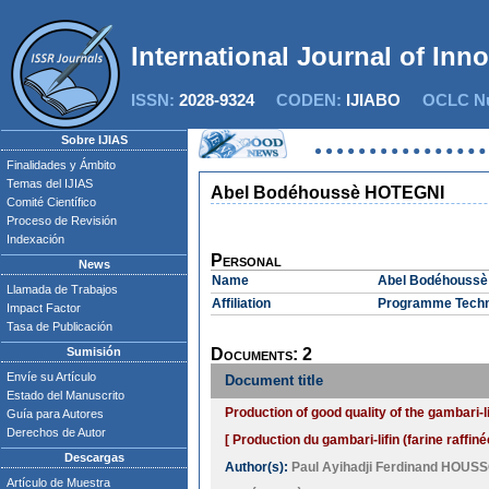
International Journal of Inn
ISSN:
2028-9324
CODEN:
IJIABO
OCLC Nu
Sobre IJIAS
Finalidades y Ámbito
Temas del IJIAS
Abel Bodéhoussè HOTEGNI
Comité Científico
Proceso de Revisión
Indexación
Personal
News
Name
Abel Bodéhouss
Llamada de Trabajos
Affiliation
Programme Technol
Impact Factor
Tasa de Publicación
Sumisión
Documents: 2
Envíe su Artículo
Document title
Estado del Manuscrito
Production of good quality of the gambari-li
Guía para Autores
Derechos de Autor
[ Production du gambari-lifin (farine raffi
Descargas
Author(s):
Paul Ayihadji Ferdinand HOUS
Artículo de Muestra