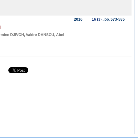
2016
16 (3)
, pp. 573-585
]
rmine DJIVOH
,
Valère DANSOU
,
Abel