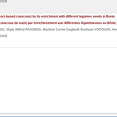
HOUE
corn based couscous) by its enrichment with different legumes seeds in Benin
 (couscous de maïs) par enrichissement aux différentes légumineuses au Bénin 
SOU
,
Sègla Wilfrid PADONOU
,
Marlène Corine Dagbedé Nonhami VODOUHE
,
He
HOUE