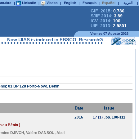
ntakte
LinkedIn
Viadeo
English
Français
Español
العربية
|
|
|
|
|
|
|
GIF 2015:
0.786
SJIF 2014:
3.89
ICV 2014:
100
UIF 2013:
2.9801
Viernes 07 Agosto 2026
 IJIAS is indexed in EBSCO, ResearchGate, ProQuest, Chemical A
énin; 01 BP 128 Porto-Novo, Benin
Date
Issue
2016
17 (1)
, pp. 100-111
n au Bénin ]
rmine DJIVOH
,
Valère DANSOU
,
Abel