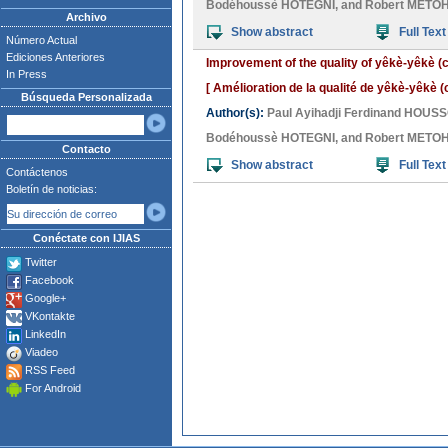
Bodéhoussè HOTEGNI
, and
Robert METO
Archivo
Show abstract
Full Text
Número Actual
Ediciones Anteriores
Improvement of the quality of yêkè-yêkè (
In Press
[ Amélioration de la qualité de yêkè-yêkè
Búsqueda Personalizada
Author(s):
Paul Ayihadji Ferdinand HOUS
Bodéhoussè HOTEGNI
, and
Robert METO
Contacto
Show abstract
Full Text
Contáctenos
Boletín de noticias:
Conéctate con IJIAS
Twitter
Facebook
Google+
VKontakte
LinkedIn
Viadeo
RSS Feed
For Android