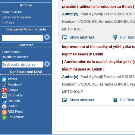
Archivo
procédé traditionnel production au Bénin ]
Número Actual
Author(s):
Paul Ayihadji Ferdinand HOUS
Ediciones Anteriores
Nonhami VODOUHE
,
Hermine DJIVOH
,
Va
In Press
METOHOUE
Búsqueda Personalizada
Show abstract
Full Text
Contacto
Improvement of the quality of yêkè-yêkè (
Contáctenos
legumes seeds in Benin
Boletín de noticias:
[ Amélioration de la qualité de yêkè-yêkè
légumineuses au Bénin ]
Conéctate con IJIAS
Author(s):
Paul Ayihadji Ferdinand HOUS
Twitter
Nonhami VODOUHE
,
Hermine DJIVOH
,
Va
Facebook
Google+
METOHOUE
VKontakte
Show abstract
Full Text
LinkedIn
Viadeo
RSS Feed
For Android