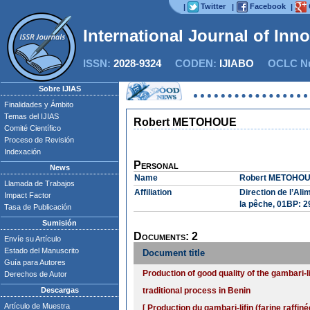
Twitter
Facebook
|
|
|
International Journal of Inn
ISSN:
2028-9324
CODEN:
IJIABO
OCLC Nu
Sobre IJIAS
Finalidades y Ámbito
Temas del IJIAS
Robert METOHOUE
Comité Científico
Proceso de Revisión
Indexación
Personal
News
Name
Robert METOHO
Llamada de Trabajos
Affiliation
Direction de l’Ali
Impact Factor
la pêche, 01BP: 2
Tasa de Publicación
Sumisión
Documents: 2
Envíe su Artículo
Estado del Manuscrito
Document title
Guía para Autores
Production of good quality of the gambari-li
Derechos de Autor
Descargas
traditional process in Benin
Artículo de Muestra
[ Production du gambari-lifin (farine raffin