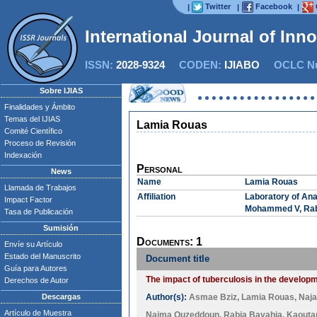
Twitter
Facebook
|
|
|
International Journal of Inn
ISSN:
2028-9324
CODEN:
IJIABO
OCLC Nu
Sobre IJIAS
Finalidades y Ámbito
Temas del IJIAS
Lamia Rouas
Comité Científico
Proceso de Revisión
Indexación
Personal
News
Name
Lamia Rouas
Llamada de Trabajos
Affiliation
Laboratory of Ana
Impact Factor
Mohammed V, Rab
Tasa de Publicación
Sumisión
Documents: 1
Envíe su Artículo
Estado del Manuscrito
Document title
Guía para Autores
The impact of tuberculosis in the develop
Derechos de Autor
Descargas
Author(s):
Asmae Bziz
,
Lamia Rouas
,
Naja
Artículo de Muestra
Naima Ouzeddoun
,
Rabia Bayahia
,
Kaouta