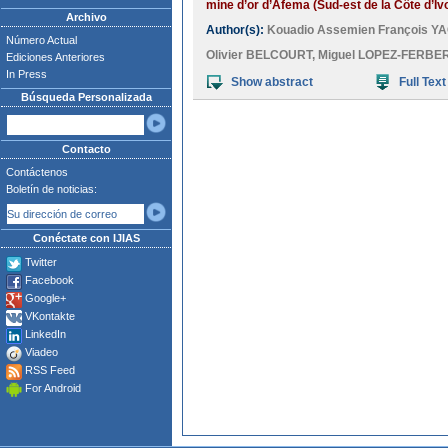
mine d’or d’Afema (Sud-est de la Côte d’Ivo
Archivo
Author(s):
Kouadio Assemien François Y
Número Actual
Olivier BELCOURT
,
Miguel LOPEZ-FERBE
Ediciones Anteriores
In Press
Show abstract
Full Text
Búsqueda Personalizada
Contacto
Contáctenos
Boletín de noticias:
Conéctate con IJIAS
Twitter
Facebook
Google+
VKontakte
LinkedIn
Viadeo
RSS Feed
For Android