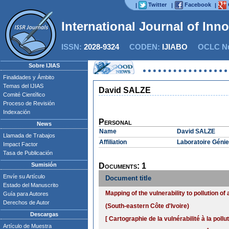
Twitter
Facebook
|
|
|
International Journal of Inn
ISSN:
2028-9324
CODEN:
IJIABO
OCLC Nu
Sobre IJIAS
Finalidades y Ámbito
Temas del IJIAS
David SALZE
Comité Científico
Proceso de Revisión
Indexación
Personal
News
Name
David SALZE
Llamada de Trabajos
Affiliation
Laboratoire Génie
Impact Factor
Tasa de Publicación
Sumisión
Documents: 1
Envíe su Artículo
Document title
Estado del Manuscrito
Mapping of the vulnerability to pollution o
Guía para Autores
Derechos de Autor
(South-eastern Côte d'Ivoire)
Descargas
[ Cartographie de la vulnérabilité à la poll
Artículo de Muestra