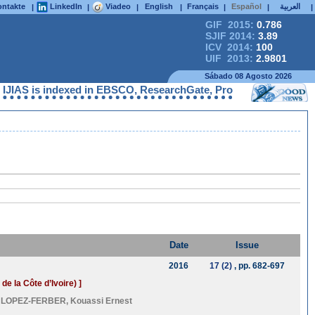
ntakte
LinkedIn
Viadeo
English
Français
Español
العربية
|
|
|
|
|
|
|
GIF 2015:
0.786
SJIF 2014:
3.89
ICV 2014:
100
UIF 2013:
2.9801
Sábado 08 Agosto 2026
IAS is indexed in EBSCO, ResearchGate, ProQuest, Chemical Abstr
Date
Issue
2016
17 (2)
, pp. 682-697
de la Côte d’Ivoire) ]
l LOPEZ-FERBER
,
Kouassi Ernest