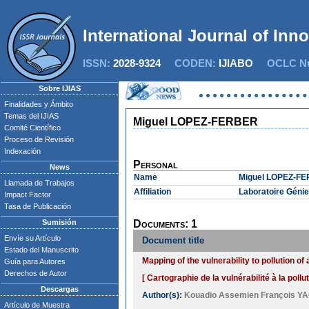
International Journal of Inn
ISSN:
2028-9324
CODEN:
IJIABO
OCLC Nu
Sobre IJIAS
Finalidades y Ámbito
Temas del IJIAS
Miguel LOPEZ-FERBER
Comité Científico
Proceso de Revisión
Indexación
Personal
News
Name
Miguel LOPEZ-F
Llamada de Trabajos
Affiliation
Laboratoire Génie
Impact Factor
Tasa de Publicación
Sumisión
Documents: 1
Envíe su Artículo
Document title
Estado del Manuscrito
Mapping of the vulnerability to pollution o
Guía para Autores
Derechos de Autor
[ Cartographie de la vulnérabilité à la poll
Descargas
Author(s):
Kouadio Assemien François Y
Artículo de Muestra