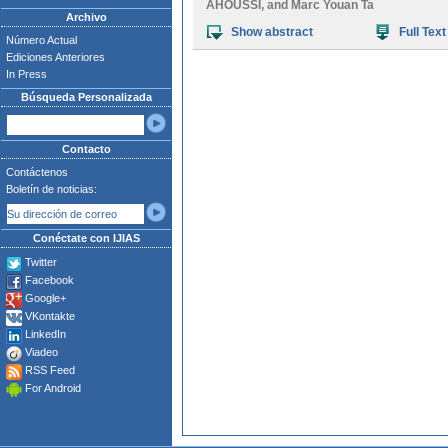
AHOUSSI
, and
Marc Youan Ta
Archivo
Show abstract
Full Text
Número Actual
Ediciones Anteriores
In Press
Búsqueda Personalizada
Contacto
Contáctenos
Boletín de noticias:
Conéctate con IJIAS
Twitter
Facebook
Google+
VKontakte
LinkedIn
Viadeo
RSS Feed
For Android