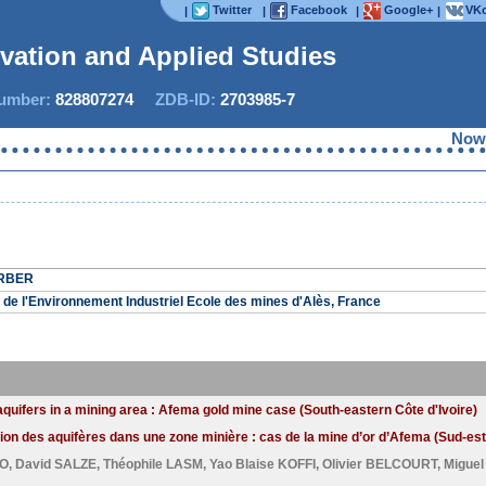
Twitter
Facebook
Google+
VKo
|
|
|
|
ovation and Applied Studies
mber:
828807274
ZDB-ID:
2703985-7
Now IJ
ERBER
 de l'Environnement Industriel Ecole des mines d'Alès, France
f aquifers in a mining area : Afema gold mine case (South-eastern Côte d'Ivoire)
ution des aquifères dans une zone minière : cas de la mine d’or d’Afema (Sud-est 
AO
,
David SALZE
,
Théophile LASM
,
Yao Blaise KOFFI
,
Olivier BELCOURT
,
Migue