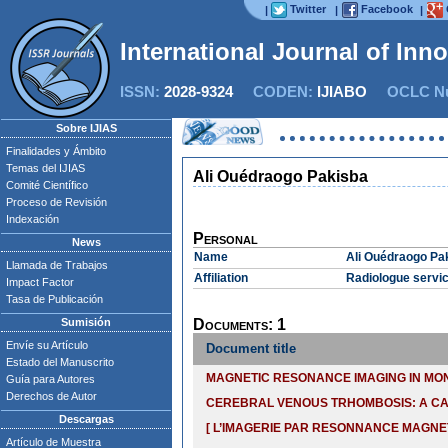
Twitter
Facebook
|
|
|
International Journal of Inn
ISSN:
2028-9324
CODEN:
IJIABO
OCLC Nu
Sobre IJIAS
Finalidades y Ámbito
Temas del IJIAS
Ali Ouédraogo Pakisba
Comité Científico
Proceso de Revisión
Indexación
Personal
News
Name
Ali Ouédraogo Pa
Llamada de Trabajos
Affiliation
Radiologue servic
Impact Factor
Tasa de Publicación
Sumisión
Documents: 1
Envíe su Artículo
Document title
Estado del Manuscrito
MAGNETIC RESONANCE IMAGING IN MO
Guía para Autores
Derechos de Autor
CEREBRAL VENOUS TRHOMBOSIS: A C
Descargas
[ L’IMAGERIE PAR RESONNANCE MAGNET
Artículo de Muestra