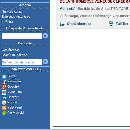
DE LA THROMBOSE VEINEUSE CEREBRAL
Archivo
Author(s):
Bénilde Marie Ange TIEMTOR
Número Actual
Ouédraogo
,
Wilfried Ouédraogo
,
Ali Ouédr
Ediciones Anteriores
In Press
Show abstract
Full Text
Búsqueda Personalizada
Contacto
Contáctenos
Boletín de noticias:
Conéctate con IJIAS
Twitter
Facebook
Google+
VKontakte
LinkedIn
Viadeo
RSS Feed
For Android