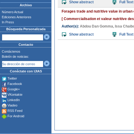
Show abstract
Full Text
Archivo
Forages trade and nutritive value in urban
Número Actual
Ediciones Anteriores
[ Commercialisation et valeur nutritive de
In Press
Author(s):
Abdou Dan Gomma
,
Issa Chaib
Búsqueda Personalizada
Show abstract
Full Text
Contacto
Contáctenos
Boletín de noticias:
Conéctate con IJIAS
Twitter
Facebook
Google+
VKontakte
LinkedIn
Viadeo
RSS Feed
For Android