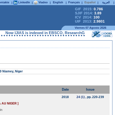
ntakte
LinkedIn
Viadeo
English
Français
Español
العربية
|
|
|
|
|
|
|
GIF 2015:
0.786
SJIF 2014:
3.89
ICV 2014:
100
UIF 2013:
2.9801
Viernes 07 Agosto 2026
Now IJIAS is indexed in EBSCO, ResearchGate, ProQuest, Chemic
0 Niamey, Niger
Date
Issue
2018
24 (1)
, pp. 220-239
 AU NIGER ]
in