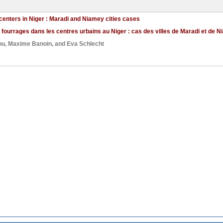
 centers in Niger : Maradi and Niamey cities cases
s fourrages dans les centres urbains au Niger : cas des villes de Maradi et de N
ou
,
Maxime Banoin
, and
Eva Schlecht