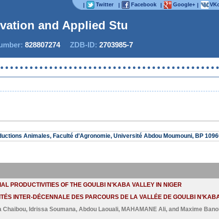
Twitter
Facebook
Google+
VKo
|
|
|
|
ovation and Applied Studi
mber:
828807274
ZDB-ID:
2703985-7
uctions Animales, Faculté d’Agronomie, Université Abdou Moumouni, BP 1096
L PRODUCTIVITIES OF THE GOULBI N'KABA VALLEY IN NIGER
ITÉS INTER-DÉCENNALE DES PARCOURS DE LA VALLÉE DE GOULBI N’KABA
a Chaibou
,
Idrissa Soumana
,
Abdou Laouali
,
MAHAMANE Ali
, and
Maxime Bano