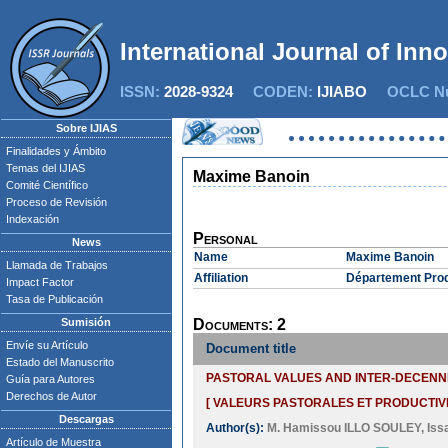
International Journal of Inn
ISSN:
2028-9324
CODEN:
IJIABO
OCLC Nu
Sobre IJIAS
Finalidades y Ámbito
Temas del IJIAS
Maxime Banoin
Comité Científico
Proceso de Revisión
Indexación
Personal
News
Name
Maxime Banoin
Llamada de Trabajos
Affiliation
Département Prod
Impact Factor
Tasa de Publicación
Sumisión
Documents: 2
Envíe su Artículo
Document title
Estado del Manuscrito
PASTORAL VALUES AND INTER-DECENNIA
Guía para Autores
Derechos de Autor
[ VALEURS PASTORALES ET PRODUCTIV
Descargas
Author(s):
M. Hamissou ILLO SOULEY
,
Iss
Artículo de Muestra