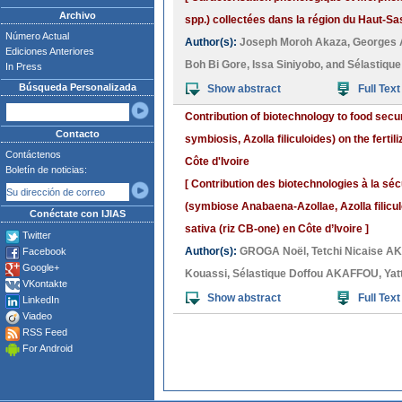
Archivo
spp.) collectées dans la région du Haut-Sa
Número Actual
Author(s):
Joseph Moroh Akaza
,
Georges 
Ediciones Anteriores
Boh Bi Gore
,
Issa Siniyobo
, and
Sélastiqu
In Press
Búsqueda Personalizada
Show abstract
Full Text
Contribution of biotechnology to food secur
Contacto
symbiosis, Azolla filiculoides) on the ferti
Contáctenos
Côte d'Ivoire
Boletín de noticias:
[ Contribution des biotechnologies à la sécu
(symbiose Anabaena-Azollae, Azolla filiculo
Conéctate con IJIAS
sativa (riz CB-one) en Côte d’Ivoire ]
Twitter
Author(s):
GROGA Noël
,
Tetchi Nicaise 
Facebook
Google+
Kouassi
,
Sélastique Doffou AKAFFOU
,
Yat
VKontakte
Show abstract
Full Text
LinkedIn
Viadeo
RSS Feed
For Android