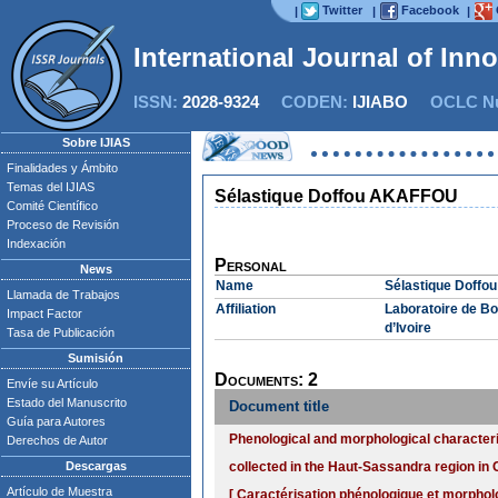
Twitter
Facebook
|
|
|
International Journal of Inn
ISSN:
2028-9324
CODEN:
IJIABO
OCLC Nu
Sobre IJIAS
Finalidades y Ámbito
Temas del IJIAS
Sélastique Doffou AKAFFOU
Comité Científico
Proceso de Revisión
Indexación
Personal
News
Name
Sélastique Doff
Llamada de Trabajos
Affiliation
Laboratoire de Bo
Impact Factor
d’Ivoire
Tasa de Publicación
Sumisión
Documents: 2
Envíe su Artículo
Estado del Manuscrito
Document title
Guía para Autores
Phenological and morphological characteri
Derechos de Autor
Descargas
collected in the Haut-Sassandra region in C
Artículo de Muestra
[ Caractérisation phénologique et morpho