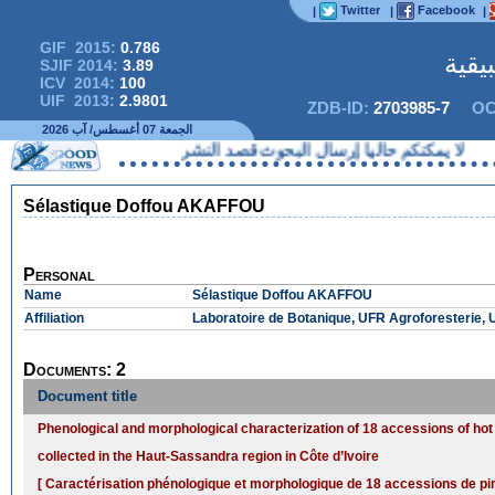
Twitter
Facebook
|
|
|
GIF 2015:
0.786
يقية
SJIF 2014:
3.89
ICV 2014:
100
UIF 2013:
2.9801
ZDB-ID:
2703985-7
OC
الجمعة 07 أغسطس/ آب 2026
لا يمكنكم حاليا إرسال البحوث قصد النشر
Sélastique Doffou AKAFFOU
Personal
Name
Sélastique Doffou AKAFFOU
Affiliation
Laboratoire de Botanique, UFR Agroforesterie, 
Documents: 2
Document title
Phenological and morphological characterization of 18 accessions of ho
collected in the Haut-Sassandra region in Côte d’Ivoire
[ Caractérisation phénologique et morphologique de 18 accessions de p