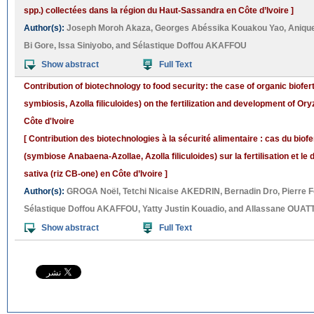
spp.) collectées dans la région du Haut-Sassandra en Côte d’Ivoire ]
Author(s):
Joseph Moroh Akaza
,
Georges Abéssika Kouakou Yao
,
Aniqu
Bi Gore
,
Issa Siniyobo
, and
Sélastique Doffou AKAFFOU
Show abstract
Full Text
Contribution of biotechnology to food security: the case of organic biofer
symbiosis, Azolla filiculoides) on the fertilization and development of Ory
Côte d'Ivoire
[ Contribution des biotechnologies à la sécurité alimentaire : cas du biofe
(symbiose Anabaena-Azollae, Azolla filiculoides) sur la fertilisation et 
sativa (riz CB-one) en Côte d’Ivoire ]
Author(s):
GROGA Noël
,
Tetchi Nicaise AKEDRIN
,
Bernadin Dro
,
Pierre 
Sélastique Doffou AKAFFOU
,
Yatty Justin Kouadio
, and
Allassane OUAT
Show abstract
Full Text