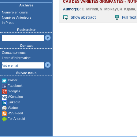
CAS DES VARIETES GRIMPANTES « NUTR
Archives
Author(s):
C. Mirindi
,
N. Mbikayi
,
R. Kijana
,
Numéro en cours
Show abstract
Full Text
Numéros Antérieurs
In Press
Rechercher
Contact
Contactez-nous
Lettre d'Information:
Suivez-nous
Twitter
Facebook
Google+
VKontakte
LinkedIn
Viadeo
RSS Feed
For Android