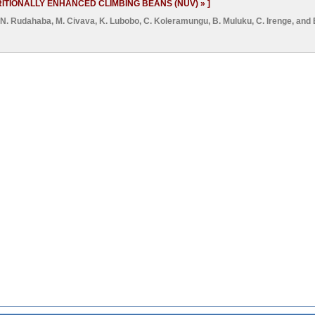
ITIONALLY ENHANCED CLIMBING BEANS (NUV) » ]
N. Rudahaba
,
M. Civava
,
K. Lubobo
,
C. Koleramungu
,
B. Muluku
,
C. Irenge
, and