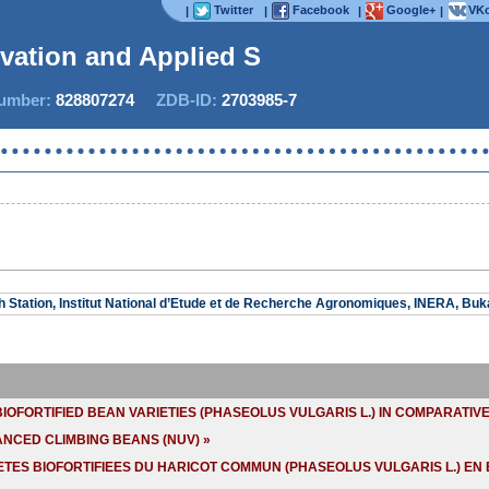
Twitter
Facebook
Google+
VKo
|
|
|
|
ovation and Applied Stu
mber:
828807274
ZDB-ID:
2703985-7
Station, Institut National d’Etude et de Recherche Agronomiques, INERA, Bu
FORTIFIED BEAN VARIETIES (PHASEOLUS VULGARIS L.) IN COMPARATIVE 
ANCED CLIMBING BEANS (NUV) »
TES BIOFORTIFIEES DU HARICOT COMMUN (PHASEOLUS VULGARIS L.) EN 