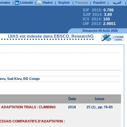
ntakte
LinkedIn
Viadeo
English
Français
Español
العربية
|
|
|
|
|
|
|
GIF 2015:
0.786
SJIF 2014:
3.89
ICV 2014:
100
UIF 2013:
2.9801
Dimanche 09 Août 2026
IJIAS est indexée dans EBSCO, ResearchGate, ProQuest, Chemic
kavu, Sud Kivu, RD Congo
Date
Issue
ADAPTATION TRIALS : CLIMBING
2018
25 (1)
, pp. 76-85
ESSAIS COMPARATIFS D’ADAPTATION :