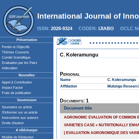
International Journal of Inn
ISSN:
2028-9324
CODEN:
IJIABO
OCLC Nu
Présentation
Portée et Objectifs
Thèmes Couverts
C. Koleramungu
Comité Scientifique
Evaluation par les Pairs
Indexation
Personal
Nouvelles
Name
C. Koleramungu
Appel à Contribution
Affiliation
Mulungu Research 
Impact Factor
Frais de publication
Soumission
Documents: 1
Soumettre un article
Document title
S'informer sur un article
AGRONOMIC EVALUATION OF COMMON BIO
Instructions aux auteurs
Droits d'auteur
VARIETIES CASE « NUTRITIONALLY ENH
A télécharger
[ EVALUATION AGRONOMIQUE DES VARIE
Modèle de Rédaction