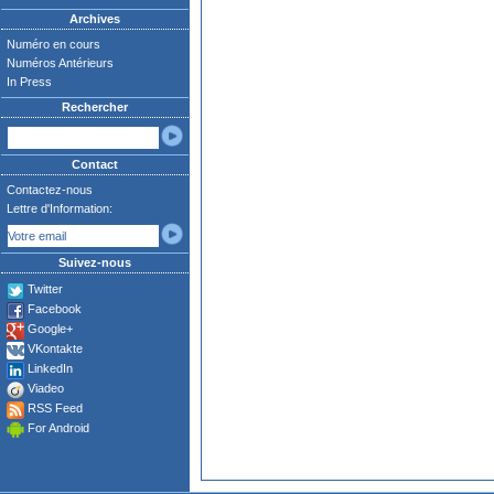
Archives
Numéro en cours
Numéros Antérieurs
In Press
Rechercher
Contact
Contactez-nous
Lettre d'Information:
Suivez-nous
Twitter
Facebook
Google+
VKontakte
LinkedIn
Viadeo
RSS Feed
For Android