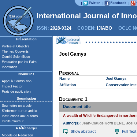
Twitter
Facebook
|
|
|
International Journal of Inn
ISSN:
2028-9324
CODEN:
IJIABO
OCLC Nu
Présentation
Portée et Objectifs
Thèmes Couverts
Joel Gamys
Comité Scientifique
Evaluation par les Pairs
Indexation
Personal
Nouvelles
Name
Joel Gamys
Appel à Contribution
Affiliation
Conservation Inte
Impact Factor
Frais de publication
Soumission
Documents: 1
Soumettre un article
Document title
S'informer sur un article
A wealth of Wildlife Endangered in norther
Instructions aux auteurs
Droits d'auteur
Author(s):
Jean-Claude Koffi BENE
,
Joel 
A télécharger
Show abstract
Full Text
Modèle de Rédaction