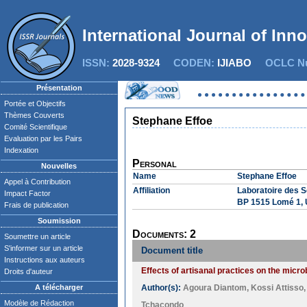
International Journal of Inn
ISSN:
2028-9324
CODEN:
IJIABO
OCLC Nu
Présentation
Portée et Objectifs
Thèmes Couverts
Stephane Effoe
Comité Scientifique
Evaluation par les Pairs
Indexation
Personal
Nouvelles
Name
Stephane Effoe
Appel à Contribution
Affiliation
Laboratoire des S
Impact Factor
BP 1515 Lomé 1, 
Frais de publication
Soumission
Documents: 2
Soumettre un article
S'informer sur un article
Document title
Instructions aux auteurs
Effects of artisanal practices on the micro
Droits d'auteur
A télécharger
Author(s):
Agoura Diantom
,
Kossi Attisso
Modèle de Rédaction
Tchacondo