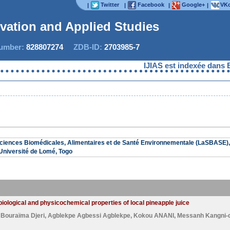
Twitter
Facebook
Google+
VKo
|
|
|
|
ovation and Applied Studies
mber:
828807274
ZDB-ID:
2703985-7
IJIAS est indexée dans E
ciences Biomédicales, Alimentaires et de Santé Environnementale (LaSBASE), 
Université de Lomé, Togo
biological and physicochemical properties of local pineapple juice
,
Bouraïma Djeri
,
Agblekpe Agbessi Agblekpe
,
Kokou ANANI
,
Messanh Kangni-