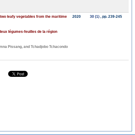
two leafy vegetables from the maritime
2020
30 (1)
, pp. 239-245
eux légumes-feuilles de la région
mna Pissang
, and
Tchadjobo Tchacondo