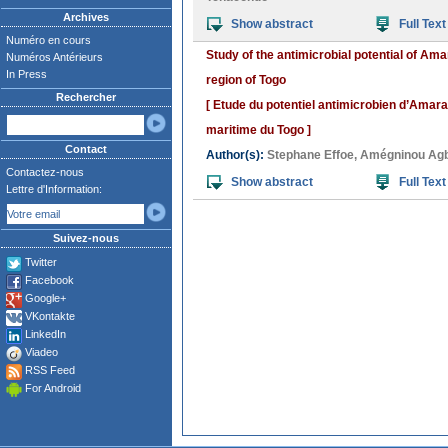
Archives
Show abstract
Full Text
Numéro en cours
Study of the antimicrobial potential of A
Numéros Antérieurs
In Press
region of Togo
Rechercher
[ Etude du potentiel antimicrobien d’Amar
maritime du Togo ]
Contact
Author(s):
Stephane Effoe
,
Amégninou Ag
Contactez-nous
Show abstract
Full Text
Lettre d'Information:
Suivez-nous
Twitter
Facebook
Google+
VKontakte
LinkedIn
Viadeo
RSS Feed
For Android