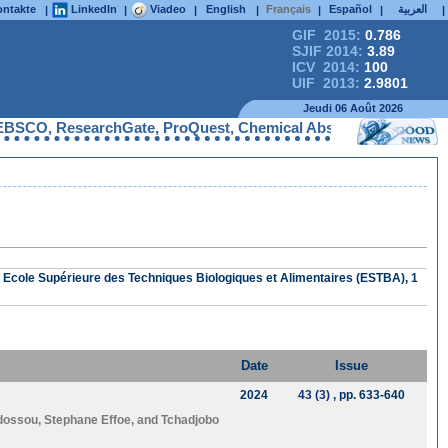
ntakte
LinkedIn
Viadeo
English
Français
Español
العربية
|
|
|
|
|
|
|
GIF 2015:
0.786
SJIF 2014:
3.89
ICV 2014:
100
UIF 2013:
2.9801
Jeudi 06 Août 2026
BSCO, ResearchGate, ProQuest, Chemical Abstracts Service, Index
Ecole Supérieure des Techniques Biologiques et Alimentaires (ESTBA), 1
Date
Issue
2024
43 (3)
, pp. 633-640
dossou
,
Stephane Effoe
, and
Tchadjobo