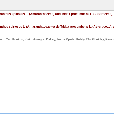
maranthus spinosus L. (Amaranthaceae) and Tridax procumbens L. (Asteraceae), 
anthus spinosus L. (Amaranthaceae) et de Tridax procumbens L. (Asteraceae), d
ban
,
Yao Hoekou
,
Koku Amégbo Dakey
,
Iwaba Kpabi
,
Holaly Efui Gbekley
,
Passi