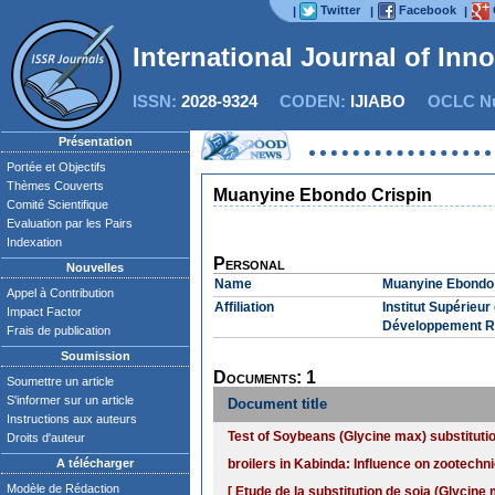
Twitter
Facebook
|
|
|
International Journal of Inn
ISSN:
2028-9324
CODEN:
IJIABO
OCLC Nu
Présentation
Portée et Objectifs
Thèmes Couverts
Muanyine Ebondo Crispin
Comité Scientifique
Evaluation par les Pairs
Indexation
Personal
Nouvelles
Name
Muanyine Ebondo 
Appel à Contribution
Affiliation
Institut Supérieu
Impact Factor
Développement Ru
Frais de publication
Soumission
Documents: 1
Soumettre un article
S'informer sur un article
Document title
Instructions aux auteurs
Test of Soybeans (Glycine max) substitutio
Droits d'auteur
A télécharger
broilers in Kabinda: Influence on zootech
Modèle de Rédaction
[ Etude de la substitution de soja (Glycine