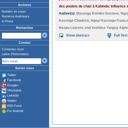
Archives
des poulets de chair à Kabinda: Influence
Numéro en cours
Author(s):
Masanga Kishiko Gustave
,
Ngo
Numéros Antérieurs
Kasongo Chadrick
,
Ngoyi Kasongo Franço
In Press
Nsapu Laurent
, and
Yashima Yangoy Alph
Rechercher
Show abstract
Full Text
Contact
Contactez-nous
Lettre d'Information:
Suivez-nous
Twitter
Facebook
Google+
VKontakte
LinkedIn
Viadeo
RSS Feed
For Android