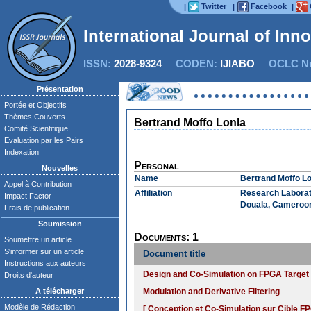
Twitter
Facebook
|
|
|
International Journal of Inn
ISSN:
2028-9324
CODEN:
IJIABO
OCLC Nu
Présentation
Portée et Objectifs
Thèmes Couverts
Bertrand Moffo Lonla
Comité Scientifique
Evaluation par les Pairs
Indexation
Personal
Nouvelles
Name
Bertrand Moffo Lo
Appel à Contribution
Affiliation
Research Laborato
Impact Factor
Douala, Cameroo
Frais de publication
Soumission
Documents: 1
Soumettre un article
S'informer sur un article
Document title
Instructions aux auteurs
Design and Co-Simulation on FPGA Target 
Droits d'auteur
A télécharger
Modulation and Derivative Filtering
Modèle de Rédaction
[ Conception et Co-Simulation sur Cible F