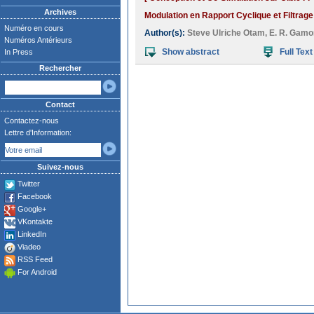
Archives
Modulation en Rapport Cyclique et Filtrage
Numéro en cours
Author(s):
Steve Ulriche Otam
,
E. R. Gam
Numéros Antérieurs
Show abstract
Full Text
In Press
Rechercher
Contact
Contactez-nous
Lettre d'Information:
Suivez-nous
Twitter
Facebook
Google+
VKontakte
LinkedIn
Viadeo
RSS Feed
For Android