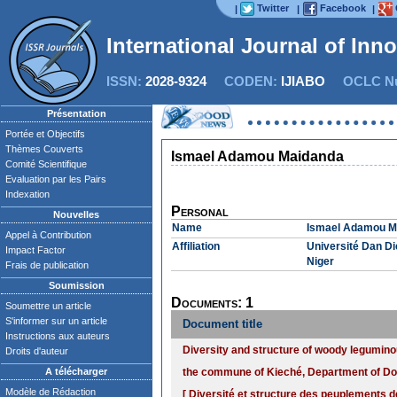
Twitter
Facebook
|
|
|
International Journal of Inn
ISSN:
2028-9324
CODEN:
IJIABO
OCLC Nu
Présentation
Portée et Objectifs
Thèmes Couverts
Ismael Adamou Maidanda
Comité Scientifique
Evaluation par les Pairs
Indexation
Personal
Nouvelles
Name
Ismael Adamou M
Appel à Contribution
Affiliation
Université Dan Di
Impact Factor
Niger
Frais de publication
Soumission
Documents: 1
Soumettre un article
S'informer sur un article
Document title
Instructions aux auteurs
Diversity and structure of woody leguminou
Droits d'auteur
A télécharger
the commune of Kieché, Department of Do
Modèle de Rédaction
[ Diversité et structure des peuplements 