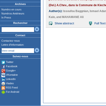
Archives
(Del.) A.Chev., dans la Commune de Kiech
Numéro en cours
Author(s):
Issoufou Baggnian
,
Ismael Ada
Numéros Antérieurs
Kalo
, and
MAHAMANE Ali
In Press
Rechercher
Show abstract
Full Text
Contact
Contactez-nous
Lettre d'Information:
Suivez-nous
Twitter
Facebook
Google+
VKontakte
LinkedIn
Viadeo
RSS Feed
For Android