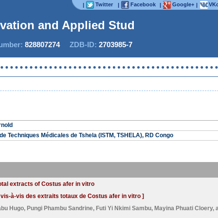
Twitter
Facebook
Google+
VKo
|
|
|
|
ovation and Applied Studi
mber:
828807274
ZDB-ID:
2703985-7
IJIA
rnold
r de Techniques Médicales de Tshela (ISTM, TSHELA), RD Congo
tal extracts of Costus afer in vitro
is-à-vis des extraits totaux de Costus afer in vitro ]
abu Hugo
,
Pungi Phambu Sandrine
,
Futi Yi Nkimi Sambu
,
Mayina Phuati Cloery
,