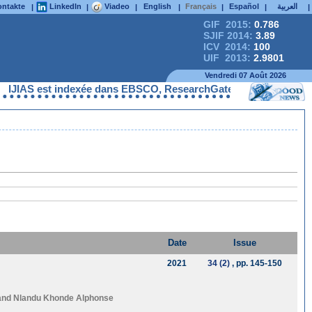
ntakte
LinkedIn
Viadeo
English
Français
Español
العربية
|
|
|
|
|
|
|
GIF 2015:
0.786
SJIF 2014:
3.89
ICV 2014:
100
UIF 2013:
2.9801
Vendredi 07 Août 2026
S est indexée dans EBSCO, ResearchGate, ProQuest, Chemical Abst
Date
Issue
2021
34 (2)
, pp. 145-150
 and
Nlandu Khonde Alphonse