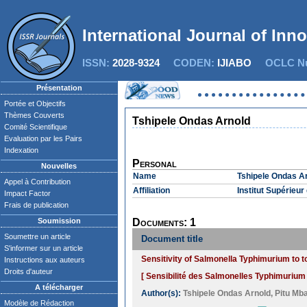
International Journal of Inn
ISSN:
2028-9324
CODEN:
IJIABO
OCLC Nu
Présentation
Portée et Objectifs
Thèmes Couverts
Tshipele Ondas Arnold
Comité Scientifique
Evaluation par les Pairs
Indexation
Personal
Nouvelles
Name
Tshipele Ondas A
Appel à Contribution
Affiliation
Institut Supérieu
Impact Factor
Frais de publication
Soumission
Documents: 1
Soumettre un article
Document title
S'informer sur un article
Sensitivity of Salmonella Typhimurium to to
Instructions aux auteurs
Droits d'auteur
[ Sensibilité des Salmonelles Typhimurium v
A télécharger
Author(s):
Tshipele Ondas Arnold
,
Pitu Mb
Modèle de Rédaction