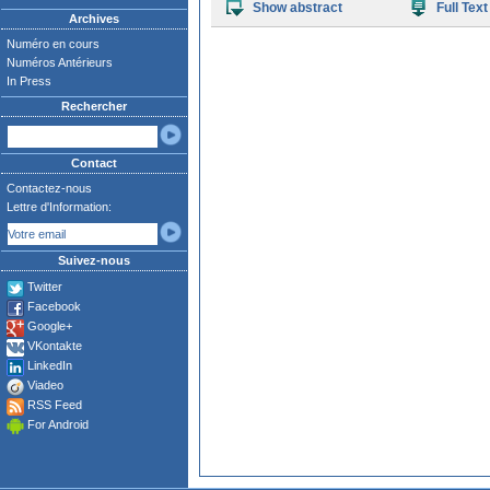
Show abstract
Full Text
Archives
Numéro en cours
Numéros Antérieurs
In Press
Rechercher
Contact
Contactez-nous
Lettre d'Information:
Suivez-nous
Twitter
Facebook
Google+
VKontakte
LinkedIn
Viadeo
RSS Feed
For Android