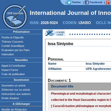
Twitter
Facebook
|
|
|
International Journal of Inn
ISSN:
2028-9324
CODEN:
IJIABO
OCLC Nu
Présentation
Portée et Objectifs
Thèmes Couverts
Issa Siniyobo
Comité Scientifique
Evaluation par les Pairs
Indexation
Personal
Nouvelles
Name
Issa Siniyobo
Appel à Contribution
Affiliation
UFR Agroforesteri
Impact Factor
Frais de publication
Soumission
Documents: 1
Soumettre un article
Document title
S'informer sur un article
Phenological and morphological characteri
Instructions aux auteurs
Droits d'auteur
collected in the Haut-Sassandra region in C
A télécharger
[ Caractérisation phénologique et morpho
Modèle de Rédaction