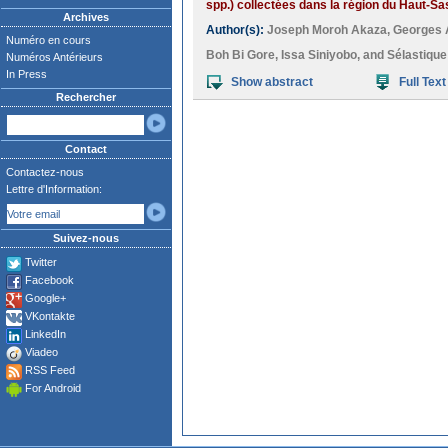
spp.) collectées dans la région du Haut-Sa
Archives
Author(s):
Joseph Moroh Akaza
,
Georges 
Numéro en cours
Boh Bi Gore
,
Issa Siniyobo
, and
Sélastiqu
Numéros Antérieurs
In Press
Show abstract
Full Text
Rechercher
Contact
Contactez-nous
Lettre d'Information:
Suivez-nous
Twitter
Facebook
Google+
VKontakte
LinkedIn
Viadeo
RSS Feed
For Android