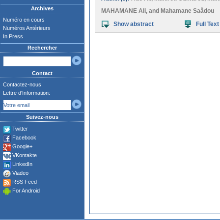
Archives
MAHAMANE Ali
, and
Mahamane Saâdou
Numéro en cours
Show abstract
Full Text
Numéros Antérieurs
In Press
Rechercher
Contact
Contactez-nous
Lettre d'Information:
Suivez-nous
Twitter
Facebook
Google+
VKontakte
LinkedIn
Viadeo
RSS Feed
For Android