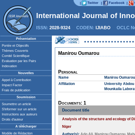
Twitter
Facebook
|
|
|
International Journal of Inn
ISSN:
2028-9324
CODEN:
IJIABO
OCLC Nu
Présentation
Portée et Objectifs
Thèmes Couverts
Manirou Oumarou
Comité Scientifique
Evaluation par les Pairs
Indexation
Personal
Nouvelles
Name
Manirou Oumarou
Appel à Contribution
Affiliation
University Abdou
Impact Factor
Mounkaila Labora
Frais de publication
Soumission
Documents: 1
Soumettre un article
S'informer sur un article
Document title
Instructions aux auteurs
Analysis of the structure and ecology of D
Droits d'auteur
A télécharger
Niger
Modèle de Rédaction
Author(s):
Ado Ali
,
Manirou Oumarou
,
Maha