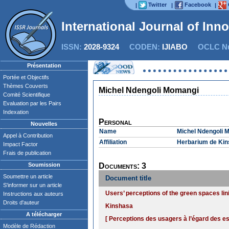
Twitter
Facebook
|
|
|
International Journal of Inn
ISSN:
2028-9324
CODEN:
IJIABO
OCLC Nu
Présentation
Portée et Objectifs
Thèmes Couverts
Michel Ndengoli Momangi
Comité Scientifique
Evaluation par les Pairs
Indexation
Personal
Nouvelles
Name
Michel Ndengoli 
Appel à Contribution
Affiliation
Herbarium de Kins
Impact Factor
Frais de publication
Soumission
Documents: 3
Soumettre un article
Document title
S'informer sur un article
Users’ perceptions of the green spaces lin
Instructions aux auteurs
Droits d'auteur
Kinshasa
A télécharger
[ Perceptions des usagers à l’égard des e
Modèle de Rédaction