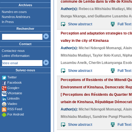
commune de Lemba dans la ville de Kinsh
Archives
Author(s):
Rebecca Mitshiabu Mudiayi
,
Mic
Numéro en cours
Ibunga Nkanga
, and
Guillaume Lusambu A
Numéros Antérieurs
In Press
Show abstract
Full Text
Rechercher
Perception and adaptation strategies to c
valley in the city of Kinshasa
Contact
Author(s):
Michel Ndengoli Momangi
,
Alai
Contactez-nous
Mitshiabu Mudiayi
,
Taylor Ilolo Kunzi
,
Nipha
Lettre d'Information:
Lusambu Anelk
,
Cherlin Lokanyanga Esob
Suivez-nous
Show abstract
Full Text
Twitter
Perceptions of Residents of the Mitendi Qua
Facebook
Environment of Kinshasa, Democratic Rep
Google+
VKontakte
[ Perceptions des Résidents du Quartier Mi
LinkedIn
urbain de Kinshasa, République Démocrat
Viadeo
RSS Feed
Author(s):
Michel Ndengoli Momangi
,
Alai
For Android
Mitshiabu Mudiayi
,
Sandrine Pungi Phamb
Show abstract
Full Text