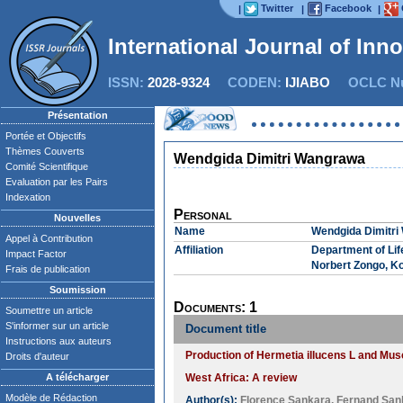
Twitter
Facebook
|
|
|
International Journal of Inn
ISSN:
2028-9324
CODEN:
IJIABO
OCLC Nu
Présentation
Portée et Objectifs
Thèmes Couverts
Wendgida Dimitri Wangrawa
Comité Scientifique
Evaluation par les Pairs
Indexation
Personal
Nouvelles
Name
Wendgida Dimitr
Appel à Contribution
Affiliation
Department of Lif
Impact Factor
Norbert Zongo, K
Frais de publication
Soumission
Documents: 1
Soumettre un article
S'informer sur un article
Document title
Instructions aux auteurs
Production of Hermetia illucens L and Mus
Droits d'auteur
A télécharger
West Africa: A review
Modèle de Rédaction
Author(s):
Florence Sankara
,
Fernand San