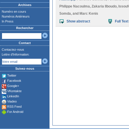
Archives
Philippe Nacoulma
,
Zakaria Ilboudo
,
Issou
Numéro en cours
Somda
, and
Marc Kenis
Numéros Antérieurs
Show abstract
Full Text
In Press
Rechercher
Contact
Contactez-nous
Lettre d'Information:
Suivez-nous
Twitter
Facebook
Google+
VKontakte
LinkedIn
Viadeo
RSS Feed
For Android