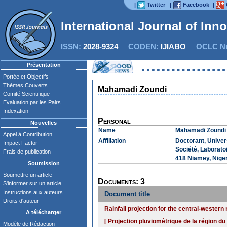
Twitter
Facebook
|
|
|
International Journal of Inn
ISSN:
2028-9324
CODEN:
IJIABO
OCLC Nu
Présentation
Portée et Objectifs
Thèmes Couverts
Mahamadi Zoundi
Comité Scientifique
Evaluation par les Pairs
Indexation
Personal
Nouvelles
Name
Mahamadi Zoundi
Appel à Contribution
Affiliation
Doctorant, Univer
Impact Factor
Société, Laborato
Frais de publication
418 Niamey, Nige
Soumission
Soumettre un article
Documents: 3
S'informer sur un article
Instructions aux auteurs
Document title
Droits d'auteur
Rainfall projection for the central-western
A télécharger
[ Projection pluviométrique de la région du
Modèle de Rédaction