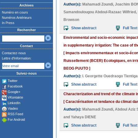
Author(s):
Mahamadi Zoundi
,
Joachim B
Archives
Samandoulougou Abdoul-Razaac Wilfried
,
Numéro en cours
Numéros Antérieurs
Browson
In Press
Show abstract
Full Text
Rechercher
Environmental and socio-economic impacts
in supplementary irrigation: The case of 
Contact
[ Impacts environnementaux et socio-éco
Contactez-nous
Lettre d'Information:
Ruissellement (BCER) Ecologiques, en irrig
BEOG PUUTO ]
Suivez-nous
Author(s):
I. Georgette Ouedraogo Tientiga
Twitter
Show abstract
Full Text
Facebook
Google+
Characterization and trend of the climate 
VKontakte
[ Caractérisation et tendance du climat da
LinkedIn
Viadeo
Author(s):
Mahamadi Zoundi
,
Abdoul Azi
RSS Feed
and
Yahaya DIENE
For Android
Show abstract
Full Text