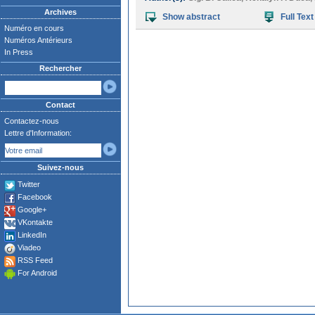
Archives
Show abstract
Full Text
Numéro en cours
Numéros Antérieurs
In Press
Rechercher
Contact
Contactez-nous
Lettre d'Information:
Suivez-nous
Twitter
Facebook
Google+
VKontakte
LinkedIn
Viadeo
RSS Feed
For Android