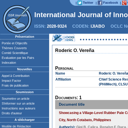
Twitter
Facebook
|
|
|
International Journal of Inn
ISSN:
2028-9324
CODEN:
IJIABO
OCLC Nu
Présentation
Portée et Objectifs
Thèmes Couverts
Roderic O. Vereña
Comité Scientifique
Evaluation par les Pairs
Indexation
Personal
Nouvelles
Name
Roderic O. Vereñ
Appel à Contribution
Affiliation
Chief Science Res
Impact Factor
(PHilMech), CLSU 
Frais de publication
Soumission
Documents: 1
Soumettre un article
S'informer sur un article
Document title
Instructions aux auteurs
Showcasing a Village-Level Rubber Pale 
Droits d'auteur
A télécharger
City, North Cotabato, Philippines
Modèle de Rédaction
Author(s):
Gigi B. Calica
,
Renalyn F. Duca
,