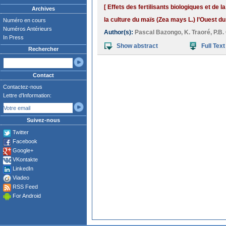
[ Effets des fertilisants biologiques et de 
Archives
la culture du maïs (Zea mays L.) l’Ouest d
Numéro en cours
Numéros Antérieurs
Author(s):
Pascal Bazongo
,
K. Traoré
,
P.B.
In Press
Show abstract
Full Text
Rechercher
Contact
Contactez-nous
Lettre d'Information:
Suivez-nous
Twitter
Facebook
Google+
VKontakte
LinkedIn
Viadeo
RSS Feed
For Android