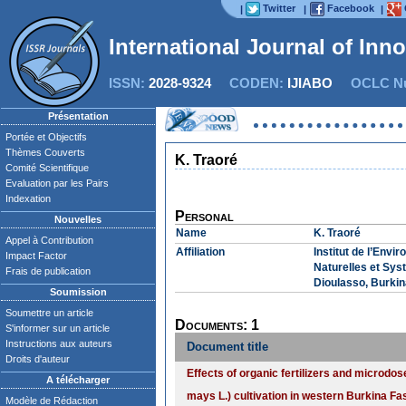
Twitter
Facebook
|
|
|
International Journal of Inn
ISSN:
2028-9324
CODEN:
IJIABO
OCLC Nu
Présentation
Portée et Objectifs
Thèmes Couverts
K. Traoré
Comité Scientifique
Evaluation par les Pairs
Indexation
Personal
Nouvelles
Name
K. Traoré
Appel à Contribution
Affiliation
Institut de l’Env
Impact Factor
Naturelles et Sys
Frais de publication
Dioulasso, Burki
Soumission
Soumettre un article
Documents: 1
S'informer sur un article
Instructions aux auteurs
Document title
Droits d'auteur
Effects of organic fertilizers and microdose
A télécharger
mays L.) cultivation in western Burkina Fa
Modèle de Rédaction