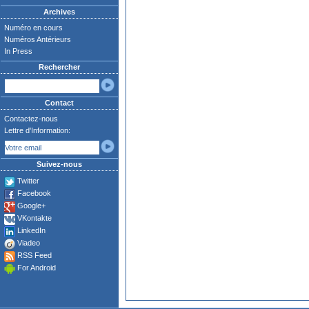
Archives
Numéro en cours
Numéros Antérieurs
In Press
Rechercher
Contact
Contactez-nous
Lettre d'Information:
Suivez-nous
Twitter
Facebook
Google+
VKontakte
LinkedIn
Viadeo
RSS Feed
For Android