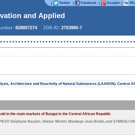
Twitter
Facebook
Google+
VKo
|
|
|
|
ovation and Applied S
mber:
828807274
ZDB-ID:
2703985-7
lysis, Architecture and Reactivity of Natural Substances (LAARSN), Central Af
sold in the main markets of Bangui in the Central African Republic
EVO Stéphane Nazaire
,
Ndotar Michel
,
Mandago Jean Bedel
, and
SYMBOLI Oli