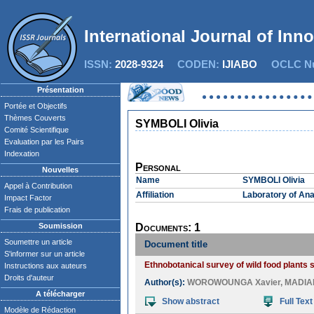
International Journal of Inn
ISSN:
2028-9324
CODEN:
IJIABO
OCLC Nu
Présentation
Portée et Objectifs
Thèmes Couverts
SYMBOLI Olivia
Comité Scientifique
Evaluation par les Pairs
Indexation
Personal
Nouvelles
Name
SYMBOLI Olivia
Appel à Contribution
Affiliation
Laboratory of Ana
Impact Factor
Frais de publication
Soumission
Documents: 1
Soumettre un article
Document title
S'informer sur un article
Ethnobotanical survey of wild food plants 
Instructions aux auteurs
Droits d'auteur
Author(s):
WOROWOUNGA Xavier
,
MADIAP
A télécharger
Show abstract
Full Text
Modèle de Rédaction