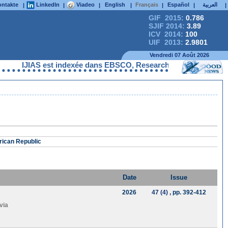
ntakte
LinkedIn
Viadeo
English
Français
Español
العربية
|
|
|
|
|
|
|
GIF 2015:
0.786
SJIF 2014:
3.89
ICV 2014:
100
UIF 2013:
2.9801
Vendredi 07 Août 2026
IJIAS est indexée dans EBSCO, ResearchGate, ProQuest, Chem
rican Republic
Date
Issue
2026
47 (4)
, pp. 392-412
via