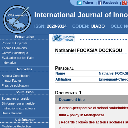
Twitter
Facebook
|
|
|
International Journal of Inn
ISSN:
2028-9324
CODEN:
IJIABO
OCLC Nu
Présentation
Portée et Objectifs
Thèmes Couverts
Nathaniel FOCKSIA DOCKSOU
Comité Scientifique
Evaluation par les Pairs
Indexation
Personal
Nouvelles
Name
Nathaniel FOCK
Appel à Contribution
Affiliation
Enseignant-Cherc
Impact Factor
Frais de publication
Soumission
Documents: 1
Soumettre un article
Document title
S'informer sur un article
A cross-perspective of school stakeholders
Instructions aux auteurs
Droits d'auteur
fund » policy in Madagascar
A télécharger
[ Regards croisés des acteurs scolaires sur 
Modèle de Rédaction