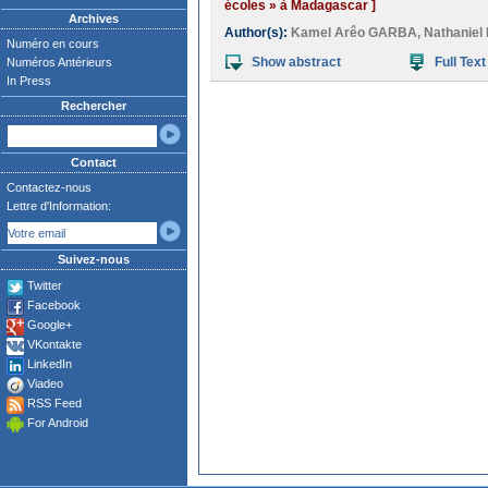
écoles » à Madagascar ]
Archives
Author(s):
Kamel Arêo GARBA
,
Nathanie
Numéro en cours
Show abstract
Full Text
Numéros Antérieurs
In Press
Rechercher
Contact
Contactez-nous
Lettre d'Information:
Suivez-nous
Twitter
Facebook
Google+
VKontakte
LinkedIn
Viadeo
RSS Feed
For Android