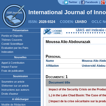
Twitter
Facebook
|
|
|
International Journal of Inn
ISSN:
2028-9324
CODEN:
IJIABO
OCLC Nu
IJIAS est indexée da
Présentation
Portée et Objectifs
Thèmes Couverts
Moussa Alio Abdourazak
Comité Scientifique
Evaluation par les Pairs
Indexation
Personal
Nouvelles
Name
Moussa Alio Abd
Appel à Contribution
Affiliation
Université Abdou
Impact Factor
Frais de publication
Soumission
Documents: 1
Soumettre un article
Document title
S'informer sur un article
Impact of the Security Crisis on the Prod
Instructions aux auteurs
Droits d'auteur
L.) in the Lake Chad Basin: The Case of 
A télécharger
[ Impact de la crise sécuritaire sur la pr
Modèle de Rédaction