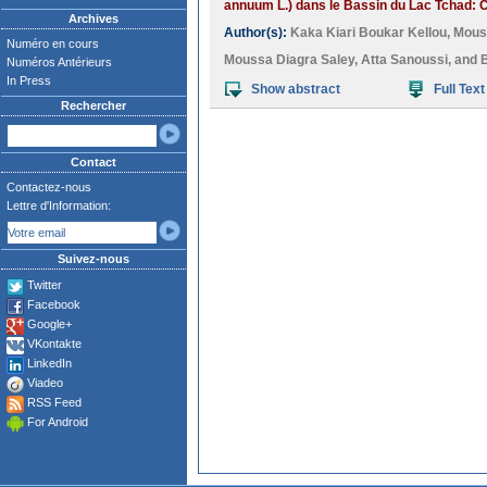
annuum L.) dans le Bassin du Lac Tchad: 
Archives
Author(s):
Kaka Kiari Boukar Kellou
,
Mous
Numéro en cours
Moussa Diagra Saley
,
Atta Sanoussi
, and
Numéros Antérieurs
In Press
Show abstract
Full Text
Rechercher
Contact
Contactez-nous
Lettre d'Information:
Suivez-nous
Twitter
Facebook
Google+
VKontakte
LinkedIn
Viadeo
RSS Feed
For Android