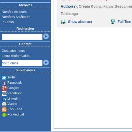
Archives
Author(s):
Crépin Kyona
,
Fanny Descamp
Numéro en cours
Tshibangu
Numéros Antérieurs
Show abstract
Full Text
In Press
Rechercher
Contact
Contactez-nous
Lettre d'Information:
Suivez-nous
Twitter
Facebook
Google+
VKontakte
LinkedIn
Viadeo
RSS Feed
For Android