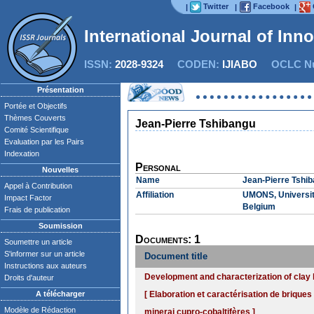
Twitter
Facebook
|
|
|
International Journal of Inn
ISSN:
2028-9324
CODEN:
IJIABO
OCLC Nu
Présentation
Portée et Objectifs
Thèmes Couverts
Jean-Pierre Tshibangu
Comité Scientifique
Evaluation par les Pairs
Indexation
Personal
Nouvelles
Name
Jean-Pierre Tshi
Appel à Contribution
Affiliation
UMONS, Université
Impact Factor
Belgium
Frais de publication
Soumission
Documents: 1
Soumettre un article
S'informer sur un article
Document title
Instructions aux auteurs
Development and characterization of clay b
Droits d'auteur
A télécharger
[ Elaboration et caractérisation de briques 
Modèle de Rédaction
minerai cupro-cobaltifères ]