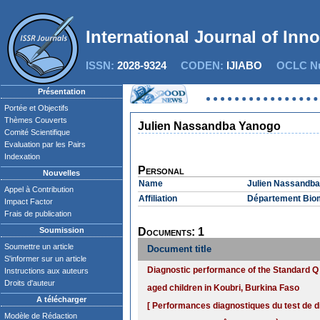
International Journal of Inn
ISSN:
2028-9324
CODEN:
IJIABO
OCLC Nu
Présentation
Portée et Objectifs
Thèmes Couverts
Julien Nassandba Yanogo
Comité Scientifique
Evaluation par les Pairs
Indexation
Personal
Nouvelles
Name
Julien Nassandb
Appel à Contribution
Affiliation
Département Biomé
Impact Factor
Frais de publication
Soumission
Documents: 1
Soumettre un article
Document title
S'informer sur un article
Diagnostic performance of the Standard Q 
Instructions aux auteurs
Droits d'auteur
aged children in Koubri, Burkina Faso
A télécharger
[ Performances diagnostiques du test de 
Modèle de Rédaction