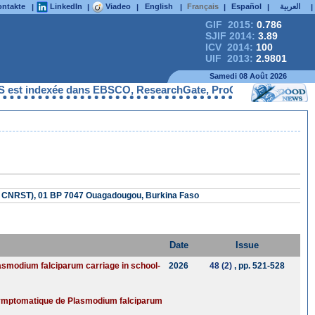
ntakte
LinkedIn
Viadeo
English
Français
Español
العربية
|
|
|
|
|
|
|
GIF 2015:
0.786
SJIF 2014:
3.89
ICV 2014:
100
UIF 2013:
2.9801
Samedi 08 Août 2026
est indexée dans EBSCO, ResearchGate, ProQuest, Chemical Abstra
SS, CNRST), 01 BP 7047 Ouagadougou, Burkina Faso
Date
Issue
asmodium falciparum carriage in school-
2026
48 (2)
, pp. 521-528
 asymptomatique de Plasmodium falciparum