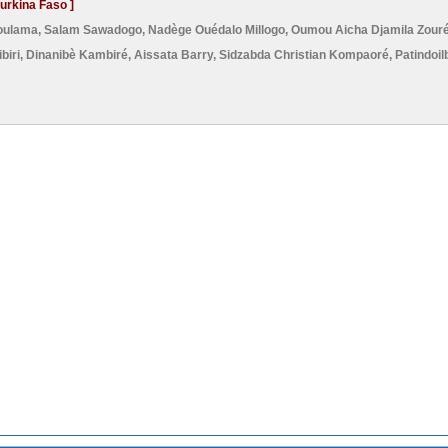
Burkina Faso ]
Soulama
,
Salam Sawadogo
,
Nadège Ouédalo Millogo
,
Oumou Aicha Djamila Zour
biri
,
Dinanibè Kambiré
,
Aissata Barry
,
Sidzabda Christian Kompaoré
,
Patindoi