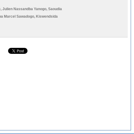
é
,
Julien Nassandba Yanogo
,
Saoudia
lba Marcel Sawadogo
,
Kiswendsida