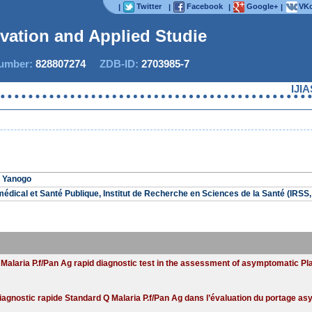
Twitter
Facebook
Google+
VKo
|
|
|
|
ovation and Applied Studies
mber:
828807274
ZDB-ID:
2703985-7
IJIAS 
a Yanogo
dical et Santé Publique, Institut de Recherche en Sciences de la Santé (IR
Malaria P.f/Pan Ag rapid diagnostic test in the assessment of asymptomatic Pl
diagnostic rapide Standard Q Malaria P.f/Pan Ag dans l’évaluation du portage