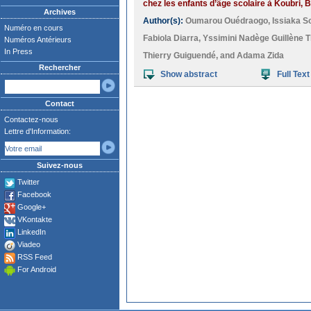
chez les enfants d’âge scolaire à Koubri, 
Archives
Author(s):
Oumarou Ouédraogo
,
Issiaka 
Numéro en cours
Fabiola Diarra
,
Yssimini Nadège Guillène Ti
Numéros Antérieurs
In Press
Thierry Guiguendé
, and
Adama Zida
Rechercher
Show abstract
Full Text
Contact
Contactez-nous
Lettre d'Information:
Suivez-nous
Twitter
Facebook
Google+
VKontakte
LinkedIn
Viadeo
RSS Feed
For Android