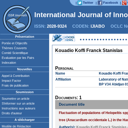
Twitter
Facebook
|
|
|
International Journal of Inn
ISSN:
2028-9324
CODEN:
IJIABO
OCLC Nu
Présentation
Portée et Objectifs
Thèmes Couverts
Kouadio Koffi Franck Stanislas
Comité Scientifique
Evaluation par les Pairs
Indexation
Personal
Nouvelles
Name
Kouadio Koffi Fra
Appel à Contribution
Affiliation
Laboratory of Nat
Impact Factor
BP V34 Abidjan 01
Frais de publication
Soumission
Documents: 1
Soumettre un article
S'informer sur un article
Document title
Instructions aux auteurs
Fluctuation of populations of Helopeltis s
Droits d'auteur
A télécharger
tree (Anacardium occidentale L.) in the Ha
Modèle de Rédaction
Author(s):
Kouadio Koffi Franck Stanislas