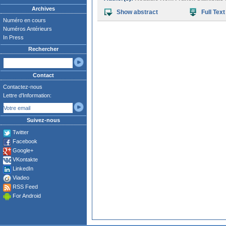
Archives
Show abstract
Full Text
Numéro en cours
Numéros Antérieurs
In Press
Rechercher
Contact
Contactez-nous
Lettre d'Information:
Suivez-nous
Twitter
Facebook
Google+
VKontakte
LinkedIn
Viadeo
RSS Feed
For Android