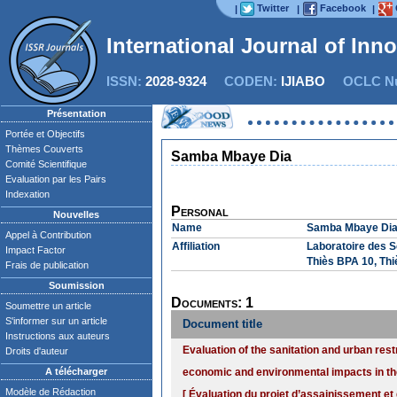
Twitter
Facebook
|
|
|
International Journal of Inn
ISSN:
2028-9324
CODEN:
IJIABO
OCLC Nu
Présentation
Portée et Objectifs
Thèmes Couverts
Samba Mbaye Dia
Comité Scientifique
Evaluation par les Pairs
Indexation
Personal
Nouvelles
Name
Samba Mbaye Di
Appel à Contribution
Affiliation
Laboratoire des S
Impact Factor
Thiès BPA 10, Thi
Frais de publication
Soumission
Documents: 1
Soumettre un article
S'informer sur un article
Document title
Instructions aux auteurs
Evaluation of the sanitation and urban rest
Droits d'auteur
A télécharger
economic and environmental impacts in the
Modèle de Rédaction
[ Évaluation du projet d’assainissement et