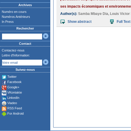
Archives
ses impacts économiques et environnementa
Numéro en cours
Author(s):
Samba Mbaye Dia
,
Louis Victo
Numéros Antérieurs
Show abstract
Full Text
In Press
Rechercher
Contact
Contactez-nous
Lettre d'Information:
Suivez-nous
Twitter
Facebook
Google+
VKontakte
LinkedIn
Viadeo
RSS Feed
For Android