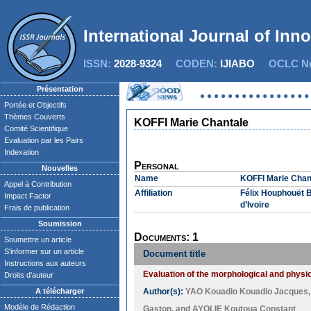
International Journal of Inn
ISSN:
2028-9324
CODEN:
IJIABO
OCLC Nu
Présentation
Portée et Objectifs
Thèmes Couverts
KOFFI Marie Chantale
Comité Scientifique
Evaluation par les Pairs
Indexation
Personal
Nouvelles
Name
KOFFI Marie Chan
Appel à Contribution
Affiliation
Félix Houphouët B
Impact Factor
d’Ivoire
Frais de publication
Soumission
Documents: 1
Soumettre un article
S'informer sur un article
Document title
Instructions aux auteurs
Evaluation of the morphological and physio
Droits d'auteur
A télécharger
Author(s):
YAO Kouadio Kouadio Jacques
Modèle de Rédaction
Gaston
, and
AYOLIE Koutoua Constant