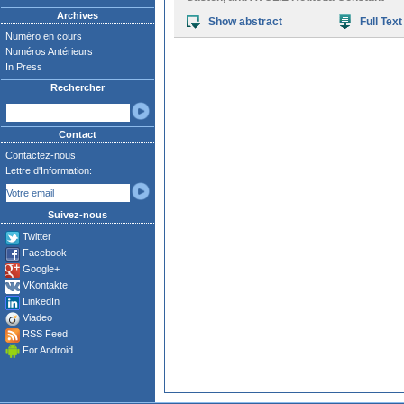
Archives
Show abstract
Full Text
Numéro en cours
Numéros Antérieurs
In Press
Rechercher
Contact
Contactez-nous
Lettre d'Information:
Suivez-nous
Twitter
Facebook
Google+
VKontakte
LinkedIn
Viadeo
RSS Feed
For Android