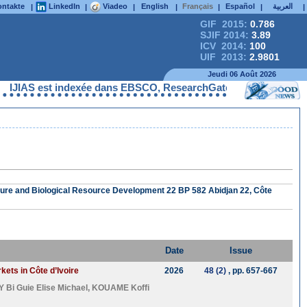
ntakte
LinkedIn
Viadeo
English
Français
Español
العربية
|
|
|
|
|
|
|
GIF 2015:
0.786
SJIF 2014:
3.89
ICV 2014:
100
UIF 2013:
2.9801
Jeudi 06 Août 2026
S est indexée dans EBSCO, ResearchGate, ProQuest, Chemical Abst
lture and Biological Resource Development 22 BP 582 Abidjan 22, Côte
Date
Issue
kets in Côte d’Ivoire
2026
48 (2)
, pp. 657-667
 Bi Guie Elise Michael
,
KOUAME Koffi