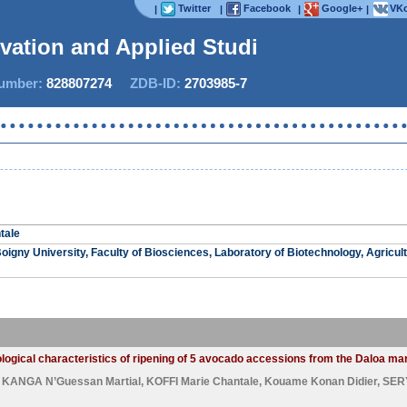
Twitter
Facebook
Google+
VKo
|
|
|
|
ovation and Applied Studies
mber:
828807274
ZDB-ID:
2703985-7
IJIA
tale
oigny University, Faculty of Biosciences, Laboratory of Biotechnology, Agricu
logical characteristics of ripening of 5 avocado accessions from the Daloa mar
,
KANGA N’Guessan Martial
,
KOFFI Marie Chantale
,
Kouame Konan Didier
,
SERY