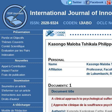
Twitter
Facebook
|
|
|
International Journal of Inn
ISSN:
2028-9324
CODEN:
IJIABO
OCLC Nu
Présentation
Portée et Objectifs
Thèmes Couverts
Kasongo Maloba Tshikala Philipp
Comité Scientifique
Evaluation par les Pairs
Indexation
Personal
Nouvelles
Name
Kasongo Maloba T
Appel à Contribution
Affiliation
Professeur, Facul
Impact Factor
de Lubumbashi, 
Frais de publication
Soumission
Documents: 1
Soumettre un article
S'informer sur un article
Document title
Instructions aux auteurs
A clinical approach to psychological suffer
Droits d'auteur
A télécharger
[ Approche clinique de la souffrance psych
Modèle de Rédaction
Author(s):
Katenda Kankokwe Cathy
,
Kawi