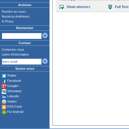
Archives
Show abstract
Full Text
Numéro en cours
Numéros Antérieurs
In Press
Rechercher
Contact
Contactez-nous
Lettre d'Information:
Suivez-nous
Twitter
Facebook
Google+
VKontakte
LinkedIn
Viadeo
RSS Feed
For Android