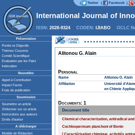
Twitter
Facebook
|
|
|
International Journal of Inn
ISSN:
2028-9324
CODEN:
IJIABO
OCLC Nu
Présentation
Portée et Objectifs
Thèmes Couverts
Alitonou G. Alain
Comité Scientifique
Evaluation par les Pairs
Indexation
Personal
Nouvelles
Name
Alitonou G. Alain
Appel à Contribution
Affiliation
Université d'Abom
Impact Factor
en Chimie Appliq
Frais de publication
Soumission
Documents: 1
Soumettre un article
S'informer sur un article
Document title
Instructions aux auteurs
Chemical characterization, antiradical and a
Droits d'auteur
A télécharger
Cochlospermum planchoni of Benin
Modèle de Rédaction
[ Caractérisation chimique, activités antir