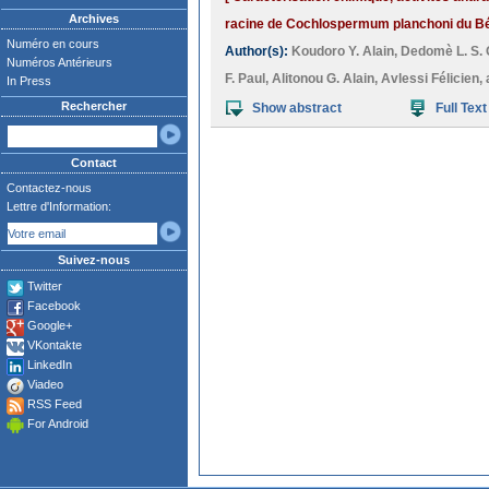
Archives
racine de Cochlospermum planchoni du Bé
Numéro en cours
Author(s):
Koudoro Y. Alain
,
Dedomè L. S.
Numéros Antérieurs
F. Paul
,
Alitonou G. Alain
,
Avlessi Félicien
,
In Press
Rechercher
Show abstract
Full Text
Contact
Contactez-nous
Lettre d'Information:
Suivez-nous
Twitter
Facebook
Google+
VKontakte
LinkedIn
Viadeo
RSS Feed
For Android