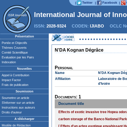
Twitter
Facebook
|
|
|
International Journal of Inn
ISSN:
2028-9324
CODEN:
IJIABO
OCLC Nu
Présentation
Portée et Objectifs
Thèmes Couverts
N'DA Kognan Dégrâce
Comité Scientifique
Evaluation par les Pairs
Indexation
Personal
Nouvelles
Name
N'DA Kognan Dég
Appel à Contribution
Affiliation
Laboratoire de Bo
Impact Factor
d'Ivoire
Frais de publication
Soumission
Documents: 1
Soumettre un article
S'informer sur un article
Document title
Instructions aux auteurs
Effects of exotic invasive tree Hopea odor
Droits d'auteur
A télécharger
carbon storage of the Banco National Park 
Modèle de Rédaction
[ Effets d'un arbre exotique envahissant H