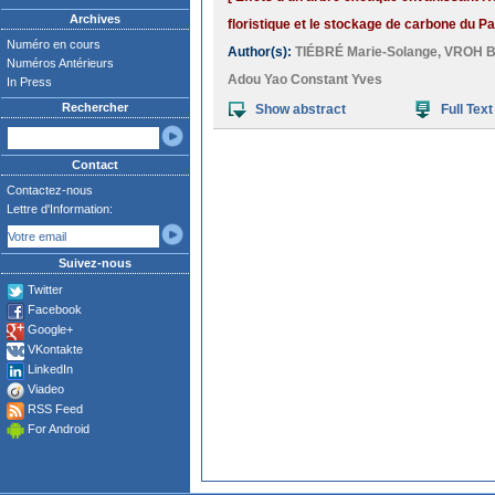
Archives
floristique et le stockage de carbone du Pa
Numéro en cours
Author(s):
TIÉBRÉ Marie-Solange
,
VROH Bi
Numéros Antérieurs
Adou Yao Constant Yves
In Press
Rechercher
Show abstract
Full Text
Contact
Contactez-nous
Lettre d'Information:
Suivez-nous
Twitter
Facebook
Google+
VKontakte
LinkedIn
Viadeo
RSS Feed
For Android