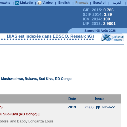
ntakte
LinkedIn
Viadeo
English
Français
Español
العربية
|
|
|
|
|
|
|
GIF 2015:
0.786
SJIF 2014:
3.89
ICV 2014:
100
UIF 2013:
2.9801
Samedi 08 Août 2026
AS est indexée dans EBSCO, ResearchGate, ProQuest, Chemical Abs
A.V) Mushweshwe, Bukavu, Sud Kivu, RD Congo
Date
Issue
o)
2019
25 (2)
, pp. 605-622
au Sud-Kivu (RD Congo) ]
odore
, and
Baboy Longanza Louis