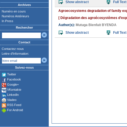
Show abstract
Full Text
Archives
Agroecosystems degradation of family expl
Numéro en cours
Numéros Antérieurs
[ Dégradation des agroécosystèmes d’exploi
In Press
Author(s):
Mutuga Bienfait BYENDA
Rechercher
Show abstract
Full Text
Contact
Contactez-nous
Lettre d'Information:
Suivez-nous
Twitter
Facebook
Google+
VKontakte
LinkedIn
Viadeo
RSS Feed
For Android