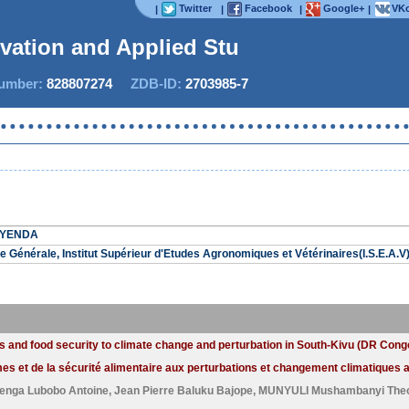
Twitter
Facebook
Google+
VKo
|
|
|
|
ovation and Applied Studie
mber:
828807274
ZDB-ID:
2703985-7
IJI
 BYENDA
 Générale, Institut Supérieur d'Etudes Agronomiques et Vétérinaires(I.S.E.
and food security to climate change and perturbation in South-Kivu (DR Cong
s et de la sécurité alimentaire aux perturbations et changement climatiques 
enga Lubobo Antoine
,
Jean Pierre Baluku Bajope
,
MUNYULI Mushambanyi The