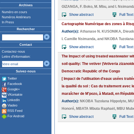
Archives
GIZANGA
,
F. Boko
,
M. Mbu
, and
I. Nsimand
Numéro en cours
Show abstract
Full Text
Numéros Antérieurs
In Press
Cartographie Numérique des zones à Risq
Rechercher
Author(s):
Athanase N. KUSONIKA
,
Dieud
I. Camille Nsimanda
, and
NKOBA Tuzolana 
Contact
Show abstract
Full Text
Contactez-nous
The Impact of using treated wastewater wi
Lettre d'Information:
soil quality: The vetiver (Vetiveria zizanoi
Democratic Republic of the Congo
Suivez-nous
Twitter
[ Impact de l'utilisation d'eaux usées trai
Facebook
la qualité du sol : Cas du traitement avec l
Google+
maraîcher de M'pozo, à Matadi, en Républ
VKontakte
LinkedIn
Author(s):
NKOBA Tuzolana Hippolyte
,
MUS
Viadeo
Honoré
,
MBATA Mbuta Raphaël
,
MBU Mube
RSS Feed
For Android
Show abstract
Full Text