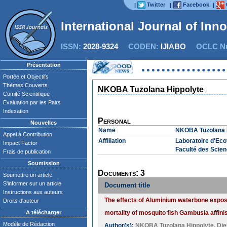
Twitter
Facebook
|
|
|
International Journal of Inn
ISSN:
2028-9324
CODEN:
IJIABO
OCLC Nu
Présentation
Portée et Objectifs
Thèmes Couverts
NKOBA Tuzolana Hippolyte
Comité Scientifique
Evaluation par les Pairs
Indexation
Personal
Nouvelles
Name
NKOBA Tuzolana 
Appel à Contribution
Affiliation
Laboratoire d'Eco
Impact Factor
Faculté des Scie
Frais de publication
Soumission
Documents: 3
Soumettre un article
S'informer sur un article
Document title
Instructions aux auteurs
The effects of Aluminium waterbone expo
Droits d'auteur
A télécharger
mortality of mosquito fish Gambusia affinis
Modèle de Rédaction
Author(s):
NKOBA Tuzolana Hippolyte
,
Die