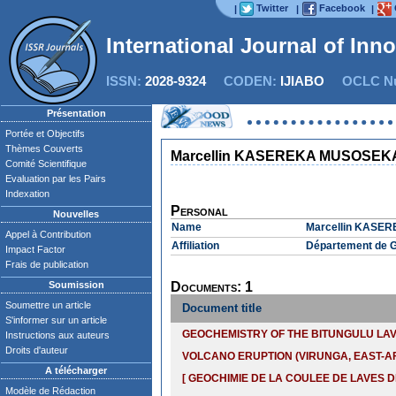
Twitter
Facebook
|
|
|
International Journal of Inn
ISSN:
2028-9324
CODEN:
IJIABO
OCLC Nu
Présentation
Portée et Objectifs
Thèmes Couverts
Marcellin KASEREKA MUSOSEK
Comité Scientifique
Evaluation par les Pairs
Indexation
Personal
Nouvelles
Name
Marcellin KASE
Appel à Contribution
Affiliation
Département de G
Impact Factor
Frais de publication
Soumission
Documents: 1
Soumettre un article
Document title
S'informer sur un article
GEOCHEMISTRY OF THE BITUNGULU LAV
Instructions aux auteurs
Droits d'auteur
VOLCANO ERUPTION (VIRUNGA, EAST-AF
A télécharger
[ GEOCHIMIE DE LA COULEE DE LAVES 
Modèle de Rédaction