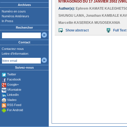
NYIRAGONGO DU 17 JANVIER 2002 (VIRUN
Archives
Author(s):
Ephrem KAMATE KALEGHETS
Numéro en cours
SHUNGU LAMA
,
Jonathan KAMBALE KA
Numéros Antérieurs
In Press
Marcellin KASEREKA MUSOSEKANIA
Rechercher
Show abstract
Full Text
Contact
Contactez-nous
Lettre d'Information:
Suivez-nous
Twitter
Facebook
Google+
VKontakte
LinkedIn
Viadeo
RSS Feed
For Android