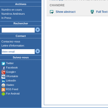
Archives
CHANDRE
Numéro en cours
Show abstract
Full Text
Numéros Antérieurs
In Press
Rechercher
Contact
Contactez-nous
Lettre d'Information:
Suivez-nous
Twitter
Facebook
Google+
VKontakte
LinkedIn
Viadeo
RSS Feed
For Android