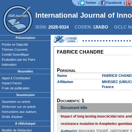
Twitter
Facebook
|
|
|
International Journal of Inn
ISSN:
2028-9324
CODEN:
IJIABO
OCLC Nu
Présentation
Portée et Objectifs
Thèmes Couverts
FABRICE CHANDRE
Comité Scientifique
Evaluation par les Pairs
Indexation
Personal
Nouvelles
Name
FABRICE CHAN
Appel à Contribution
Affiliation
MIVEGEC (UM1/CNR
Impact Factor
France
Frais de publication
Soumission
Documents: 1
Soumettre un article
S'informer sur un article
Document title
Instructions aux auteurs
Impact of long lasting insecticidal nets a
Droits d'auteur
A télécharger
resistance mutation in Anopheles gambiae s
Modèle de Rédaction
Author(s):
MAHAMA TOURÉ
,
GREGOIRE Y