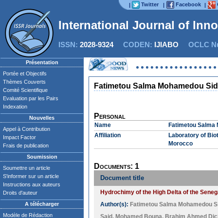
Twitter
Facebook
|
|
|
International Journal of Inn
ISSN:
2028-9324
CODEN:
IJIABO
OCLC Nu
Présentation
Portée et Objectifs
Thèmes Couverts
Fatimetou Salma Mohamedou Si
Comité Scientifique
Evaluation par les Pairs
Indexation
Personal
Nouvelles
Name
Fatimetou Salma
Appel à Contribution
Affiliation
Laboratory of Biot
Impact Factor
Morocco
Frais de publication
Soumission
Documents: 1
Soumettre un article
S'informer sur un article
Document title
Instructions aux auteurs
Hydrochimy of the High Delta of the Seneg
Droits d'auteur
A télécharger
Author(s):
Fatimetou Salma Mohamedou S
Modèle de Rédaction
Said
,
Mohamed Bouna
,
Brahim Ahmed Dic