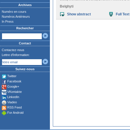
Archives
Belghyti
Numéro en cours
Show abstract
Full Text
Numéros Antérieurs
In Press
Rechercher
Contact
Contactez-nous
Lettre d'Information:
Suivez-nous
Twitter
Facebook
Google+
VKontakte
LinkedIn
Viadeo
RSS Feed
For Android