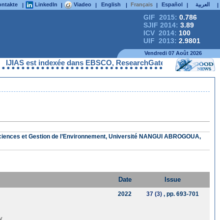
ntakte
LinkedIn
Viadeo
English
Français
Español
العربية
|
|
|
|
|
|
|
GIF 2015:
0.786
SJIF 2014:
3.89
ICV 2014:
100
UIF 2013:
2.9801
Vendredi 07 Août 2026
IJIAS est indexée dans EBSCO, ResearchGate, ProQuest, Chemical
 Sciences et Gestion de l’Environnement, Université NANGUI ABROGOUA,
Date
Issue
2022
37 (3)
, pp. 693-701
y