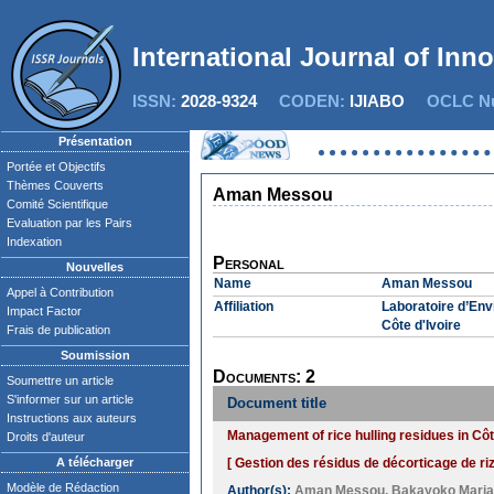
International Journal of Inn
ISSN:
2028-9324
CODEN:
IJIABO
OCLC Nu
Présentation
Portée et Objectifs
Thèmes Couverts
Aman Messou
Comité Scientifique
Evaluation par les Pairs
Indexation
Personal
Nouvelles
Name
Aman Messou
Appel à Contribution
Affiliation
Laboratoire d’En
Impact Factor
Côte d'Ivoire
Frais de publication
Soumission
Documents: 2
Soumettre un article
S'informer sur un article
Document title
Instructions aux auteurs
Management of rice hulling residues in Côt
Droits d'auteur
A télécharger
[ Gestion des résidus de décorticage de riz
Modèle de Rédaction
Author(s):
Aman Messou
,
Bakayoko Mari