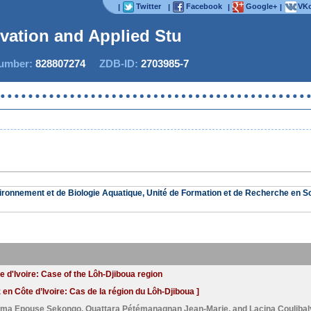
Twitter
Facebook
Google+
VKo
|
|
|
|
ovation and Applied Studi
mber:
828807274
ZDB-ID:
2703985-7
vironnement et de Biologie Aquatique, Unité de Formation et de Recherche en
e d'Ivoire: Case of the Lôh-Djiboua region
 en Côte d’Ivoire: Cas de la région du Lôh-Djiboua ]
ama Epouse Sekongo
,
Ouattara Pétémanagnan Jean-Marie
, and
Lacina Coulibal