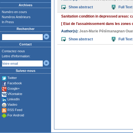
Archives
Show abstract
Full Text
Numéro en cours
Sanitation condition in depressed areas: c
Numéros Antérieurs
In Press
[ Etat de l’assainissement dans les zones 
Rechercher
Author(s):
Jean-Marie Pétémanagnan Ouat
Show abstract
Full Text
Contact
Contactez-nous
Lettre d'Information:
Suivez-nous
Twitter
Facebook
Google+
VKontakte
LinkedIn
Viadeo
RSS Feed
For Android