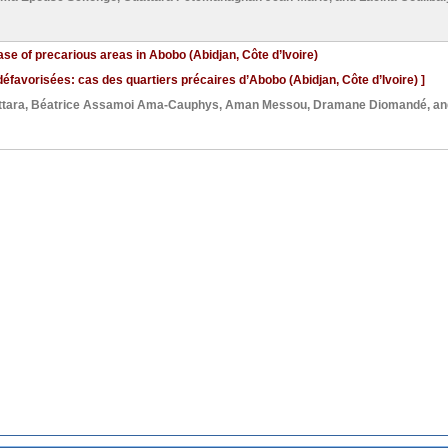
ase of precarious areas in Abobo (Abidjan, Côte d’Ivoire)
défavorisées: cas des quartiers précaires d’Abobo (Abidjan, Côte d’Ivoire) ]
tara
,
Béatrice Assamoi Ama-Cauphys
,
Aman Messou
,
Dramane Diomandé
, a