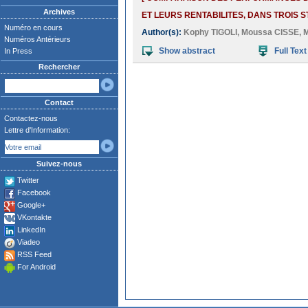
Archives
ET LEURS RENTABILITES, DANS TROIS 
Numéro en cours
Author(s):
Kophy TIGOLI
,
Moussa CISSE
,
Numéros Antérieurs
Show abstract
Full Text
In Press
Rechercher
Contact
Contactez-nous
Lettre d'Information:
Suivez-nous
Twitter
Facebook
Google+
VKontakte
LinkedIn
Viadeo
RSS Feed
For Android