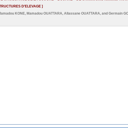
STRUCTURES D’ELEVAGE ]
Mamadou KONE
,
Mamadou OUATTARA
,
Allassane OUATTARA
, and
Germain G