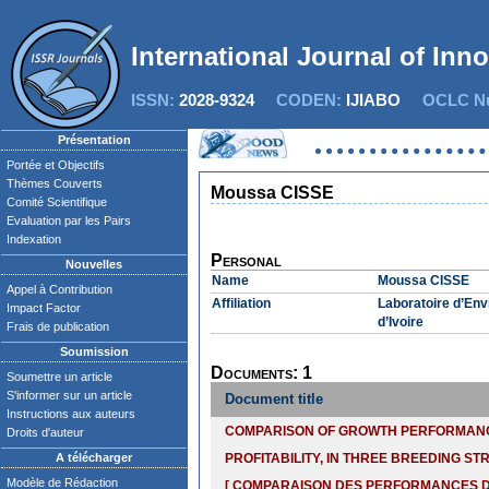
International Journal of Inn
ISSN:
2028-9324
CODEN:
IJIABO
OCLC Nu
Présentation
Portée et Objectifs
Thèmes Couverts
Moussa CISSE
Comité Scientifique
Evaluation par les Pairs
Indexation
Personal
Nouvelles
Name
Moussa CISSE
Appel à Contribution
Affiliation
Laboratoire d’Env
Impact Factor
d’Ivoire
Frais de publication
Soumission
Documents: 1
Soumettre un article
S'informer sur un article
Document title
Instructions aux auteurs
COMPARISON OF GROWTH PERFORMANCE 
Droits d'auteur
A télécharger
PROFITABILITY, IN THREE BREEDING S
Modèle de Rédaction
[ COMPARAISON DES PERFORMANCES DE 